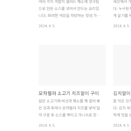
여러 가지 색깔의 샐러드 채소에 생크림
세상에서 가
으로 만든 소스를 섞어서 만드는 요리입
다. 누구든
니다. 화려한 색감을 자랑하는 정성 가득
게 살기를 
한 샐러드입니다. 고소하면서도 산뜻하게
한 주거취약
2024. 4. 5.
2024. 4. 5.
즐겨보세요. 1. 오이 썰어서 절이기 ★ 오
움을 받을 
이 2개 ★ 소금반스푼, ★ 식초 1스푼 1)
을 잘 살펴
오이는 필러로 껍질을 덤성덤성 벗겨 반
운 주거안
달 모양으로 썬다. 2) 소금, 식초에 30분
시면 되겠습
정도 절인다. 3) 행주로 짜서 물기를 제거
란? 서울
한다. 2. 샐러드 재료 손질하기 ★ 샐러드
약자를 위한
용 채소(양상추, 비타민, 로메인레터스,
쳐나가고 
치커리등) ★ 방울토마토 6개 ★ 자색 양
서울주택도
파 반 개 ★ 게맛살 3개 1) 샐러드용 채는
센터의 업무
모차렐라 소고기 치즈말이 구이
김치말이
얼음물에 담근다. 2) 방울토마토는 반으
비 지원, 
로 썰고 양파는 링 모양으로 썬다. 3) 게맛
주거환경 
얇은 소고기에 버섯과 채소를 채 썰어 볶
잘 익은 김
살은 4 등분한다. 3. 생크림 준비하기 ★
다. 주거환
은 것과 후레시 모차렐라 치즈를 넣어 말
다. 김치 
생크림 6스푼 ★ 레몬즙 1스푼 농도가
을 확보하기
아 구운 후 소스를 뿌리고 가니쉬로 장식
하게 맛을 
되..
합니다. ★
하여 내는 요리입니다. 고급스럽고 맛있
입니다. 별
2024. 4. 5.
2024. 4. 5.
안전성, 내
습니다. 1. 소고기 밑간하기 ★ 소고기
준비하기 ★