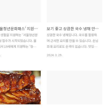
지부는 오는 7월부터 요양시설
짠다. 2) 송송 채 썰어 향신기름에 볶는다.
생활가정 8곳 등 총 10곳을 대
3. 오이 손질하여 볶기 오이 2개 소금, 향
니트케어 시범사업을 하기로 했
신기름, 들기름 1) 오이는 4cm 길이로 자
. 유니트케어란 유니트케어는 어
른다. 2) 돌려 깎기 해서 채 썬다. 3) 오이
2024 ‘서울청년문화패스’ 지원내용, 지원요건, 신청방법
보기 좋고 상큼한 국수 냉채 만들기
양시설과 공동생활 시설에서도
를 향신기름과 들기름에 볶는다. 4) 소금
환경에서 생활할 수 있도록 9인
으로 간한다. 4. 소고기 볶기 차돌박이
화생활을 지원하는 ‘서울청년문
상큼한 국수 냉채입니다. 국수를 활용하
모 인원에게 하나의 '유니
100g 향신즙, 후추, 참기름, 고운 소금 1)
청 접수가 시작되었습니다. 올
여 근사한 요리를 만들 수 있습니다. 손님
내 거주단위)를 제공하는 시설
..
서 19세에게 지원하는 ‘청년
초대 요리로도 손색이 없습니다. 맛있는
 1인실 생활공간과 거실 등 공
스’와 중복되지 않도록 지원
국수 냉채를 소개합니다. 1. 소고기 준비
.
2024. 3. 29.
23세로 조정됩니다. 연간 20
하기 쇠고기 150g, 향신기름, 향신즙 2T,
화관람비로 공연과 전시를 누
향신장 1/2T, 설탕, 참기름, 녹말 약간 1)
니다. 지원 내용과 지원대상, 신
소고기는 가늘게 채 썰어 위의 재료를 넣
아보겠습니다. 2024 ‘서울청
어 버무린다. 2) 팬에 볶아 익힌다. 2. 채소
 모집 ㅇ 지원내용 : 1인당 연
준비하기 오이 1개, 배 1/2개, 가지 1개,
 상당의 문화이용권(카드) 지급
백김치 50g, 동치미무 100g, 단촛물(물
야) 공연(연극·뮤지컬·클래식·
3C, 설탕, 식초 1 1/2T, 파인주 1T, 향신
국악), 전시 - (관람방법) 서
즙 1t, 소금 1t, 얼음 1C) 1) 채소는 각각
패스 누리집에서 예매 후 관람
곱게 채 썰어 단촛물에 10분 정도 담근다.