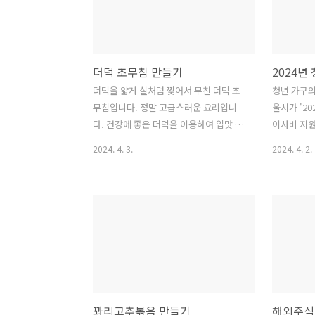
3~4시간 잰다. 2. 굽기 ● 꿀 2스푼 ● 케
진화 웨어러블
첩 3스푼 ● 향신장 1스푼 ● 유자청 1스
‘아이언맨’
푼 ● 청주 약간 1) 재료를 섞어서 소스를
‘착용형 로
만든다. 2) 밑간 한 갈비의 양념을 훑어낸
을 최대 3
더덕 초무침 만들기
다. 3) 180도에 예열된 오븐에 7분 정도
도를 43.
굽는다. 4) 소스를 발라 3분을 더 굽는다.
의 급경사지
더덕을 얇게 실처럼 찢어서 무친 더덕 초
청년 가구의
5) 다시 뒤집어 소스 발라 3분 굽는다. 3.
화합니다. 
무침입니다. 정말 고급스러운 요리입니
울시가 '2
완성하기 1) 한 ..
시간 이동
다. 건강에 좋은 더덕을 이용하여 입맛 살
이사비 지원
인 진화전략
리는 맛있는 더덕 초무침을 만드는 방법
이후 서울시
2024. 4. 3.
2024. 4. 2.
을 알아보겠습니다. 1. 더덕 손질하기 ●
이라면 최대
더덕 100g ● 식초 1/2T, 설탕 1/2T, 소
책이니 잘
금 약간 1) 더덕을 깨끗이 손질하여 채반
다. 1. 사
에 널어 하룻밤 말린다. 2) 껍질 벗기고 돌
개보수 및 
려 깎는다. 3) 방망이로 납작하게 두들긴
◆ 2022.
다 4) 실같이 잘게 찢는다. 5) 10분간 절인
울시 내에서
다. 2. 양념장 만들기 ● 고추장 2T ● 설
19~39세
탕 1T ● 파인주스 1t ● 식초 1T ● 진간
하는 자 동
장 1방울 ● 향신즙 1t 1) 절인 더덕의 물
등) 있어도
꽈리고추볶음 만들기
기를 꼭 짠다. 2) 양념장에 무친다.
대차계약서