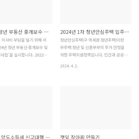
 로봇(STEP-UP)’은 영화
을 분비합니다. 다시 혈당이 떨어지면서
 속 등장하는 슈트 로봇과 같은
피로감을 느낍니다. 이 현상이 반복되면
봇’입니다. 허리와 대퇴부 근력
당뇨병으로 진행될 수 있습니다. 당뇨병
9.7% 강화합니다. 또한 근피로
을 예방하기 위한 간단한 식사 순서가 있
2024년 청년 부동산 중개보수 및 이사비 지원사업
2024년 1차 청년안심주택 입주자 모집
8%까지 감소시켜 산불진화 인력
습니다. 채소 ---> 단백질---> 탄수화물
 이동과 장비운반 능력을 강
순으로 식사를 하면 혈당을 천천히 올려
 이사비 부담을 덜기 위해 서
청년안심주택(구 역세권 청년주택)이란
위성항법장치(GPS) 탑재로 실
급격한 인슐린 분비를 막을 수 있다고 합
024년 청년 부동산 중개보수 및
무주택 청년 및 신혼부부의 주거 안정을
동선 모니터링이 가능해 효율적
니다. 당뇨 질환은 성인뿐 아니라 청소년
사업'을 실시합니다. 2022년
위한 주택지원정책입니다. 민간과 공공이
을 수립하는데 도..
환자도 늘어나고 있습니다. 지난..
 내에서 이사한 무주택 청년
협력하여 이동이 편리한 역세권 및 간선
2024. 4. 2.
 40만 원 실비를 지원하는 정
도로변 등 대중교통 중심에 시세대비 저
 살펴보시고 신청하시기 바랍니
렴한 가격으로 공급하는 공공 임대 주택
업명 ◆ 2024년 청년 부동산 중
입니다. 주변 시세대비 30~70% 저렴하
이사비 지원사업 2. 지원대상
며 6년~10년까지 거주할 수 있습니다. 1.
1.1. 이후 서울시로 전입 또는 서
신청대상 입주자모집공고일(2024. 3.
 이사 후 전입신고 완료한 만
29.) 현재 19세 이상 만 39세 이하로서 무
 청년가구로서 신청 자격을 충족
주택자. 2. 공급일정 ▶ 공고일 : 2024. 3.
거인(부모, 배우자, 형제‧자매
29.(금) ▶ 청약접수 : 2024. 4. 11.(목) ~
 지원 가능 ※ 단, 세대주와 임
2024. 4. 15.(월) ▶ 서류심사 대상자 발표
해외주식 양도소득세 신고대행 서비스
깻잎 장아찌 만들기
상 임차인은 신청자 본인이어
: 2024. 4. 26.(금) 16:00 이후 ▶ 서류제출