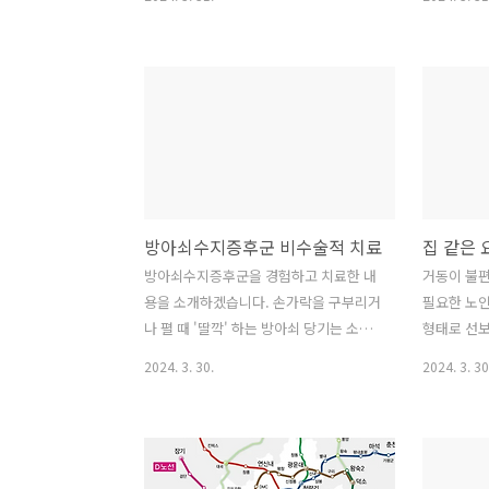
도..
특화 취업 지원 프로그램을 추진합니다.
사업의 지
최근 항공 수요 회복으로 전국 공항의 업
내용을 살펴
무가 정상화되고, 항공사가 적극적으로
5일까지 신
인력과 기재 확충에 나서면서 항공 산업
원금 지원대
분야에서 올해 말까지 약 5,000명 규모의
년 3월 25일
신규 채용이 진행될 예정입니다. ​ 항공 일
18:00 ▶ 
자리 취업지원센터 ▶ 설립 목적 : 항공 산
청방법 : 
업 분야 취업 기회 확대 및 실효성 있는 일
(https://
자리 지원 ▶ 센터 개소 : 2018. 9. 6(목)
상 - 적극적
방아쇠수지증후군 비수술적 치료
인천공항 T1 4층 / 2021. 8. 2.(월) 김포공
세 여성 중
항 KAC항공지원센터 2층 ▶ 운영 형태 :
구의 경기도
방아쇠수지증후군을 경험하고 치료한 내
거동이 불
4개 기관 공동 운영(국토교통부, 한국항
▶ 지원내용 
용을 소개하겠습니다. 손가락을 구부리거
필요한 노
공협회, 인천국제공항공사, 한국공항..
개월(취·창
나 펼 때 '딸깍' 하는 방아쇠 당기는 소리
형태로 선보
가 난다고 해서 방아쇠 수지(Trigger
를 맞이하여
2024. 3. 30.
2024. 3. 30
Finger)라고 불립니다. 1. 손가락 통증 어
소나마 나은
느 날 자고 일어났더니 손가락이 뻣뻣하
겠습니다. 
고 펴지지 않았습니다. 억지로 펴니 딸깍
입 노인이 
하며 손가락 관절이 부딪히는 소리가 났
비스를 받을
습니다. 통증이 심하여 물건을 들거나 병
공간을 함