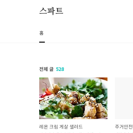
본문 바로가기
스파트
홈
전체 글
528
레몬 크림 게살 샐러드
주거안전