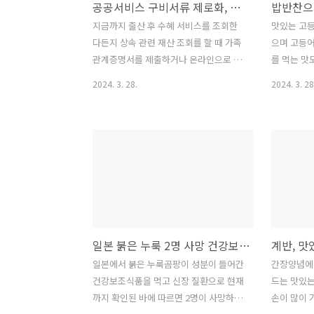
공공서비스 구비서류 제로화, 행복출산 안심상속 원스톱 서비스에 적용
하 20m 내외에서 시속 30~40km로 운행
- (예매기준
되고 있는데 GTX는 지하 40~50m 공간을
ㅇ 지원대상 
지금까지 출산 후 수혜 서비스를 조회한
맛있는 고
활용하여 노선을 직선화하고 시속
30,000명 -
다든지 상속 관련 재산 조회를 할 때 가족
으며 고등어
100km 이상으로 운행될 예정입니다..
2004. 12. 
관계증명서를 제출하거나 온라인으로 신
를 먹는 맛
청할 때는 발급 수수료 1000원을 별도로
얹어 상에 
2024. 3. 28.
2024. 3. 28
지불해야 했습니다. 그 외에도 각종 공공
고등어 손질
서비스를 이용할 때 민원인이 직접 제출
고춧가루 1t
해야 할 구비서류가 있었습니다. 2026년
1/2T, 향신
까지는 모든 공공서비스 구비서류가 없어
어는 포를 떠
진다고 합니다. 1. 공공서비스 구비서류
념에 오래 
제로화란 ◈ 구비서류 제로화는 민원인이
2개 또는 무
직접 구비서류를 내지 않아도 공무원이
끗이 손질한
시스템을 통해 해당 정보를 확인하여 처
두껍게 썰어
리하도록 공공서비스를 개선하는 것을 말
로 소금물에
일본 붉은 누룩 2명 사망 건강보조식품 주의보
합니다. ◈ 행정안전부는 3월 13일 기준
2/3C, 고추
103개 공공서비스의 구비서류를 제로화
장 1T, 향
일본에서 붉은 누룩곰팡이 성분이 들어간
간장양념에 
했습니다. 2. 행복출산, 안심상속 원스톱
비에 깔고 
건강보조식품을 먹고 신장 질환으로 현재
드는 맛있는
서비스에 적용 ◈ 4월 1일부터는 행복출
를 넣..
까지 확인된 바에 따르면 2명이 사망하고
손이 많이 
산과 안심상속 원스톱서비스 등도 가족관