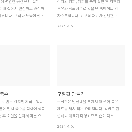
장 편안한 공간은 내 집입니
감자와 양파, 대파를 볶아 끓인 후 치즈와
지 내 집에서 안전하고 쾌적하
우유와 생크림으로 맛을 낸 홈메이드 감
바랍니다. 그러나 도움이 필요
자수프입니다. 비교적 재료가 간단한 편
계층이 있습니다. 이럴 때 도
이니 손쉽게 만들 수 있습니다. 마음까지
2024. 4. 5.
수 있는 기관이 있습니다. 내용
따뜻해지는 감자수프를 만들어 즐겨보세
보시고 도움이 필요하면 가까
요. 1. 채소 볶기 ★ 양파 50g ★ 대파 1대
전종합센터를 방문하여 상담하
(흰 부분) ★ 감자 300g - 슬라이스 ★ 올
니다. 1. 주거안전종합센터
리브오일 1 1/2스푼 1) 팬에 올리브오일
시와 서울주택도시공사는 주거
두르고 뜨거워지면 채 썬 양파, 대파 순으
 주택 정책을 집중적으로 펼
로 넣어 볶는다. 2) 양파가 투명해지면 감
있습니다. 주거안전종합센터는
자 넣어 2분간 볶는다. 2. 감자를 익힌 후
시공사지역센터와 주거복지
갈기 ★ 닭육수 2 1/2컵 또는 물 2컵 반
를 통합하여 주거상담, 주거
+치킨스톡 1개 ★ 카망베르치즈 50g 1)
국수
구절판 만들기
주택의 안전진단, 보수 및 개선,
닭육수를 넣어 감자가 무를 정도로 끓인
개선 등을 지원하는 기관입니
다. 2) 잘게 썬 치즈를 넣고 믹서에 곱게
치로 만든 김치말이 국수입니
구절판은 밀전병을 부쳐서 채 썰어 볶은
경의 질을 높이고, 주택의 안전
간다. 3. 우유와 생크림 넣어 끓이기 ★ 우
국물에 멸치 육수를 더하여 상큼
재료를 싸서 먹는 요리입니다. 방법은 단
 위해 다양한 서비스를 제공
유 1컵 ★ 생크림 1/2..
낸 후 소면을 말아서 먹는 요리
순하나 재료가 다양하므로 손이 다소 가
 주택 안전진단 : 주택의 구조적
미로 즐겨보세요. 1. 김치육수
는 음식입니다. 만들기는 어렵지 않으므
2024. 4. 5.
진설계 적..
 멸치 우린 물 3컵 ★ 김치국
로 한 번씩 특식으로 준비하면 좋을 것 같