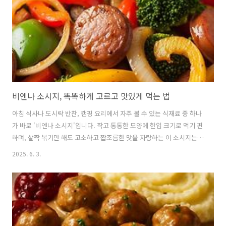
보통은 얇게 썬 쇠고기, 맛살, 햄, 애호박, 파프리카, 당근 등을 사..
비엔나 소시지, 똑똑하게 고르고 맛있게 먹는 법
아침 식사나 도시락 반찬, 캠핑 요리에서 자주 볼 수 있는 식재료 중 하나
가 바로 '비엔나 소시지'입니다. 작고 통통한 모양에 한입 크기로 먹기 편
하며, 살짝 볶기만 해도 고소하고 짭조름한 맛을 자랑하는 이 소시지는
오랜 시간 사랑받아 왔습니다. 비엔나 소시지의 기원부터 제조 과정, 활
2025. 6. 3.
용법, 보관법, 건강 정보까지 자세히 알아보겠습니다. 1. 비엔나 소시지
의 유래와 역사 🥣 비엔나 소시지란 무엇인가요?비엔나 소시지는 원래
오스트리아의 수도 비엔나에서 유래한 소시지로, 독일어로는 ‘비너
(Frankfurter Würstchen)’라 불립니다.원조는 쇠고기와 돼지고기를 섞
어 만든 것이며, 천연 케이싱(소장 등)을 사용해 훈연한 것이 특징입니다.
하지만 현재 한국에서 통용되는 '비엔나 소시지'는 원조와는 ..