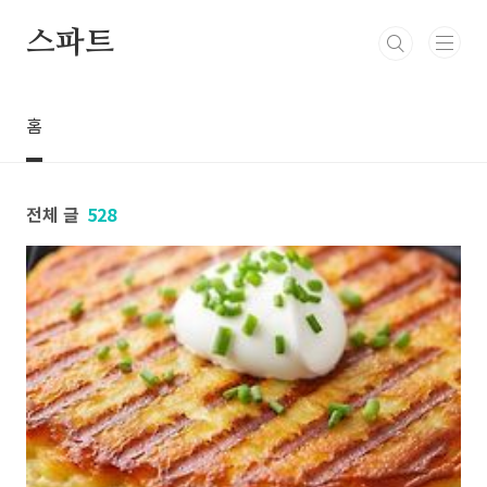
본문 바로가기
스파트
홈
전체 글
528