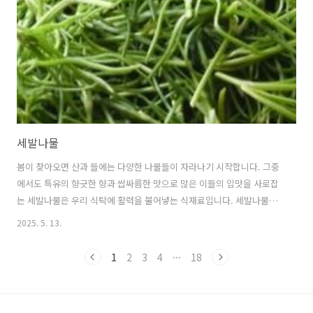
면서 두부를 발명했다고 합니다.이후 두부는 불교의 전파와 함께 한국과
일본을 비롯한 동아시아 전역으로 퍼져나갔습니다.한국에서는 고려시대
문헌에 ..
세발나물
봄이 찾아오면 산과 들에는 다양한 나물들이 자라나기 시작합니다. 그중
에서도 특유의 향긋한 향과 쌉싸름한 맛으로 많은 이들의 입맛을 사로잡
는 세발나물은 우리 식탁에 활력을 불어넣는 식재료입니다. 세발나물의
모든 것을 자세히 알아보고, 일상 속에서 세발나물을 더 맛있고 건강하게
2025. 5. 13.
즐길 수 있는 방법을 함께 살펴보겠습니다. 1. 세발나물이란 무엇인가?세
발나물은 미나리과에 속하는 다년생 초본식물로, 학명은 '토리리스 자포
1
2
3
4
···
18
니카(Torilis japonica)'입니다.세 갈래로 갈라진 잎 모양이 특징적이어
서 '세발나물'이라는 이름이 붙었습니다.주로 봄철인 3월부터 5월 사이
에 수확하며, 한국을 비롯한 동아시아 지역에서 자생하는 식물입니다.세