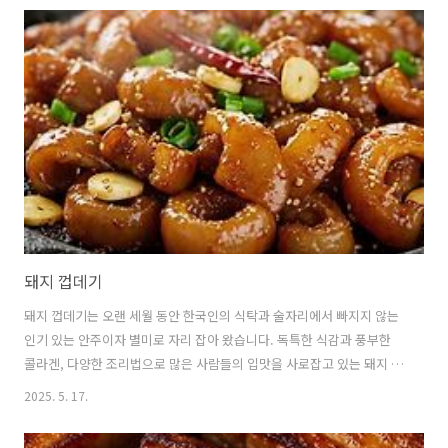
물이란 무엇인가?나물이란 산이나 들, 밭, 바닷가 등에서 자라는 식물의
연한 줄기, 잎, 꽃, 뿌리 등을 채취해삶거나 데치고, 무치거나 볶아서 먹
는 식재료를 말합니다.나물은 크게 산나물, 들나물, 밭나물, 갯나물 등으
로 구분할 수 있으며, 각기 다른 향과 식감, 영양소를 가지고 있습니다. 2.
나물의 종류별 특징 🌿 산나물산나물은 주로 산에서 자라는 식..
돼지 껍데기
돼지 껍데기는 오랜 세월 동안 한국인의 식탁과 술자리에서 빠지지 않는
인기 있는 안주이자 별미로 자리 잡아 왔습니다. 독특한 식감과 풍부한
콜라겐, 다양한 조리법으로 많은 사람들의 입맛을 사로잡고 있는 돼지 껍
데기는 한국의 식문화를 대표하는 음식 중 하나입니다. 돼지 껍데기의 역
2025. 5. 17.
사부터 영양학적 가치, 다양한 조리법에 대해 살펴보겠습니다. 1. 돼지
껍데기의 정의와 역사 🍊 돼지 껍데기란 무엇인가?돼지 껍데기는 말 그