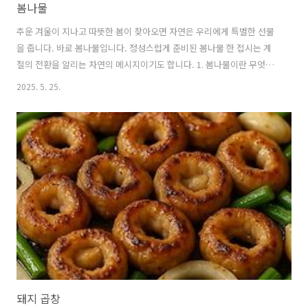
봄나물
추운 겨울이 지나고 따뜻한 봄이 찾아오면 자연은 우리에게 특별한 선물
을 줍니다. 바로 봄나물입니다. 정성스럽게 준비된 봄나물 한 접시는 계
절의 전환을 알리는 자연의 메시지이기도 합니다. 1. 봄나물이란 무엇인
가요?봄나물은 봄철에 자연적으로 자라나는 새싹이나 어린잎을 총칭하
2025. 5. 25.
는 말입니다.대부분 3월부터 5월 사이에 채취할 수 있으며, 겨우내 축적
된 영양분이 새순으로 집중되어 맛과 영양이 매우 뛰어납니다.우리 조상
들은 오랜 시간 동안 봄나물을 약재와 식재료로 활용해왔으며, 현대에 와
서도 건강식품으로 각광받고 있습니다.봄나물의 가장 큰 특징은 쓴맛과
향긋한 냄새입니다.이러한 쓴맛은 식물이 자신을 보호하기 위해 만들어
내는 천연 화합물에서 나오는데,이 성분들이 오히려 우리 몸에 좋은 효과
를 가져다줍니다.겨우내 ..
돼지 곱창