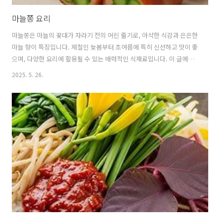
마늘쫑 요리
마늘쫑은 마늘의 꽃대가 자라기 전의 어린 줄기로, 아삭한 식감과 은은한
마늘 향이 특징입니다. 제철인 늦봄부터 초여름에 특히 신선하고 맛이 좋
으며, 다양한 요리에 활용될 수 있는 매력적인 식재료입니다. 이 글에서
는 마늘쫑의 효능부터 손질법, 그리고 누구나 쉽게 따라 할 수 있는 맛있
2025. 5. 26.
는 마늘쫑 요리 레시피까지 자세히 알려드리겠습니다. 마늘쫑에 대한 모
든 것을 알아보고 식탁을 풍성하게 만들어 보세요. 🫒 마늘쫑: 효능부터
보관법까지1. 마늘쫑, 어떤 효능이 있을까요?마늘쫑은 우리 몸에 좋은 다
양한 영양소를 풍부하게 함유하고 있습니다. 대표적인 효능들을 알아볼
까요? ∎ 항암 효과:마늘과 마찬가지로 마늘쫑에도 '알리신'이라는 성분
이 풍부하게 들어있습니다.알리신은 강력한 항산화 작용을 하여 우리 몸
의 세..