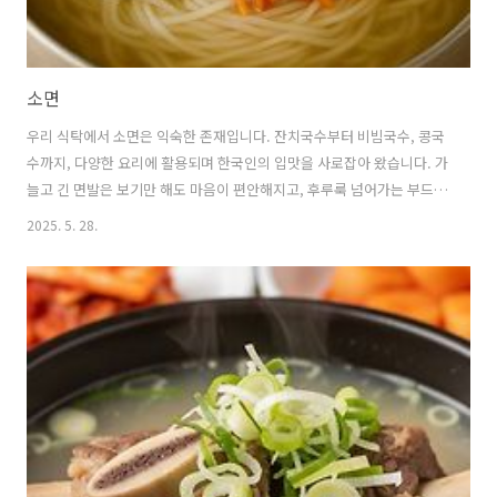
소면
우리 식탁에서 소면은 익숙한 존재입니다. 잔치국수부터 비빔국수, 콩국
수까지, 다양한 요리에 활용되며 한국인의 입맛을 사로잡아 왔습니다. 가
늘고 긴 면발은 보기만 해도 마음이 편안해지고, 후루룩 넘어가는 부드러
운 식감은 남녀노소 누구나 즐길 수 있습니다. 소면의 정의, 맛있게 삶는
2025. 5. 28.
방법, 다양한 활용 레시피에 대한 모든 것을 알아보겠습니다. 1. 소면이
란 무엇인가 🍜 소면의 정의와 특징소면은 밀가루 반죽을 길게 늘려서 막
대기에 면을 감아 당긴 후 가늘게 만드는 국수입니다.한자로는 '素麵'이
라고 쓰는데, 여기서 '素'는 희다, 수수하다는 뜻을 가지고 있어고기를 넣
지 않은 담백한 국수라는 의미를 담고 있습니다.소면은 다른 면류와 구별
되는 특별한 제조 방식을 가지고 있습니다.국수 반죽을 양쪽에서 당기고
늘..