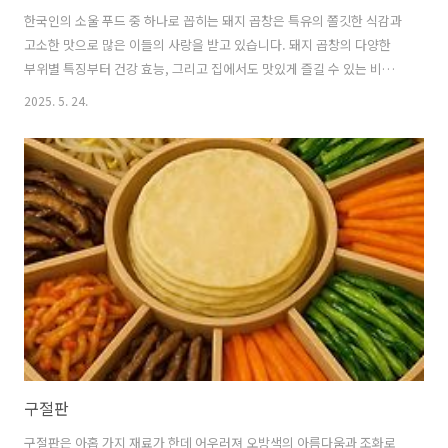
한국인의 소울 푸드 중 하나로 꼽히는 돼지 곱창은 특유의 쫄깃한 식감과
고소한 맛으로 많은 이들의 사랑을 받고 있습니다. 돼지 곱창의 다양한
부위별 특징부터 건강 효능, 그리고 집에서도 맛있게 즐길 수 있는 비법
까지, 돼지 곱창의 모든 것을 자세하게 알려드리겠습니다. 🍲 돼지 곱창,
2025. 5. 24.
어떤 부위를 말하는 걸까요?돼지 곱창이라고 하면 보통 돼지의 소장을
의미하지만, 돼지 내장 중 곱창처럼 즐기는 부위는 생각보다 다양합니다.
각 부위마다 맛과 식감이 달라서 아는 만큼 더 맛있게 즐길 수 있습니
다.1. 소장: 우리가 흔히 아는 '곱창'가장 일반적으로 돼지 곱창이라고 불
리는 부위는 바로 소장입니다.소장은 길고 얇은 관 형태로, 내부에 곱이
라고 불리는 하얀 지방질이 가득 차 있습니다.이 곱이 바로 곱창의 고소
한..
구절판
구절판은 아홉 가지 재료가 한데 어우러져 오방색의 아름다움과 조화로