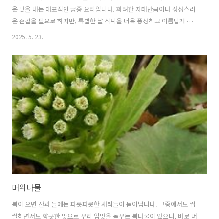
운 맛을 내는 대표적인 궁중 요리입니다. 화려한 자태만큼이나 정성스러
운 손길을 필요로 하지만, 특별한 날 식탁을 더욱 풍성하고 아름답게 만
들어주는 요리입니다. 구절판의 의미와 역사부터 시작하여, 가정에서도
2025. 5. 23.
쉽게 따라 할 수 있도록 재료 준비와 각 재료별 조리법, 아름다운 담음새
까지 자세하게 다루어 보겠습니다. 1. 구절판이란 무엇인가요?구절판은
이름 그대로 '아홉 칸'을 의미하는 ‘구절(九節)’과 '쟁반'을 뜻하는 ‘판
(板)’이 합쳐진 말입니다.중앙에는 밀전병을 놓고, 그 주변 여덟 칸에는
색색깔의 다양한 재료를 담아 함께 싸 먹는 음식이죠.각 재료가 지닌 고
유의 맛과 향, 그리고 색깔이 조화를 이루어 시각적으로도 매우 아름답
고, 맛의..
머위나물
봄이 오면 산과 들에는 파릇파릇한 새싹들이 돋아납니다. 그중에서도 쌉
쌀하면서도 향긋한 맛으로 우리 입맛을 돋우는 봄나물이 있으니, 바로 머