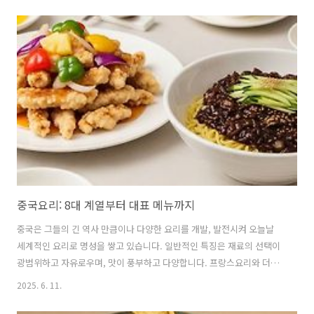
를 자세히 소개하며, 잡내 없이 깊은 맛을 내는 비법을 공유합니다. 🍲 감
자탕이란 무엇인가요?감자탕은 돼지등뼈를 주재료로 하여 감자, 시래기,
깻잎 등 다양한 채소와 양념을 넣어 끓인 한국 전통 요리입니다.이름에
‘감자’가 들어가지만, 감자탕의 기원은 감자와는 무관하다는 설이 지배
적입니다.한 가지 설은 돼지등뼈의 척수를 ‘감자’라고 불렀기 때문이고,
또 다른 설은 등뼈의 특정 부위를 ‘감자뼈’라 부르며 이 부분으로 요리를
..
중국요리: 8대 계열부터 대표 메뉴까지
중국은 그들의 긴 역사 만큼이나 다양한 요리를 개발, 발전시켜 오늘날
세계적인 요리로 명성을 쌓고 있습니다. 일반적인 특징은 재료의 선택이
광범위하고 자유로우며, 맛이 풍부하고 다양합니다. 프랑스요리와 더불
어 세계 2대 요리로 꼽히고 있는 중국요리는 그 종류가 매우 다양하여, 중
2025. 6. 11.
국 속담에는 "중국인들이 평생 못 이루는 것 중에 하나는 전국의 모든 음
식들을 다 맛보는 것"이라고 말할 정도입니다. 1. 중국요리의 역사와 발