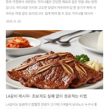
한국 가정에서 사랑받는 가지나물은 간단한 재료로 깊은 맛을 내는 반찬
입니다. 부드러운 가지와 고소한 양념이 어우러져 밥 한 공기가 뚝딱 사
라지는 마법 같은 요리입니다. 쉽게 따라 할 수 있는 가지나물 레시피와
팁을 알려드립니다. 1. 가지나물의 매력과 특징가지나물은 한국 가정식
2025. 6. 20.
반찬 중 하나로, 가지를 쪄서 양념에 버무려 만드는 요리입니다.가지의
부드러운 식감과 고소한 참기름, 짭짤한 간장의 조화가 일품입니다.칼로
리가 낮고 식이섬유가 풍부해 다이어트에도 좋습니다.또한, 준비 과정이
간단해 초보도 쉽게 도전할 수 있습니다.밥과 함께 먹거나 비빔밥의 재료
로 활용하기도 합니다. 🍆 가지의 영양과 효능가지의 진한 보랏빛은 '안
토시아닌' 성분 때문이며,가지에는 블루베리보다도 더욱 높은 함량의 안
토시아닌이..
LA갈비 레시피- 초보자도 실패 없이 성공하는 비법
LA갈비는 달콤하고 짭짤한 양념이 고기에 스며들어 남녀노소 누구나 좋