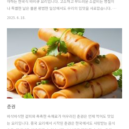
아하는 한국식 바비큐 요리입니다. 고소하고 부드러운 소갈비는 명절이
나 특별한 날은 물론 평범한 일상에서도 우리의 입맛을 사로잡습니다. 초
보자도 따라 할 수 있는 LA갈비 레시피와 팁을 자세히 소개합니다. 1. LA
2025. 6. 18.
갈비란 무엇인가요? 🍥 LA갈비의 이름 유래와 특징LA갈비의 유래에는
몇 가지 설이 있으며,"LA갈비"라는 이름은 갈비가 썰리는 방향(lateral)
에 의해서 붙여진 이름이라는 설이 있습니다.LA갈비의 가장 큰 특징은
자르는 방식에 있습니다.일반적인 구이용 갈비는 뼈 방향으로 잘라내서
칼로 살을 넓게 펼친 형태를 말하지만,LA갈비는 통 갈비대를 뼈와 직각
방향으로 잘라서 중간중간에 조그만한 갈비뼈가 붙어있는플랜켄 스타일
(..
춘권
바삭바삭한 겉피와 촉촉한 속재료가 어우러진 춘권은 언제 먹어도 맛있
는 요리입니다. 중국 요리에서 시작된 춘권은 한국에서도 사랑받는 음식