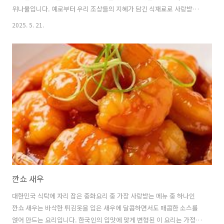
위나물입니다. 예로부터 우리 조상들의 지혜가 담긴 식재료로 사랑받아
온 머위는 그 독특한 맛뿐만 아니라 다양한 효능까지 지니고 있습니다.
2025. 5. 21.
머위나물에 대해 자세히 알아보는 시간을 갖겠습니다. 🥬 머위, 어떤 식
물인가요?머위는 국화과에 속하는 여러해살이풀로, 습기가 많은 산기슭
이나 들에서 흔히 볼 수 있습니다.넓고 둥근 잎이 특징이며, 이른 봄에 꽃
대가 먼저 올라와 연한 노란색 또는 연두색의 작은 꽃을 피웁니다.우리가
주로 식용하는 부분은 바로 이른 봄에 돋아나는 어린잎과 줄기, 그리고
꽃대입니다.특유의 쌉쌀한 맛은 머위가 가진 약효 성분 때문이며, 이 쌉
쌀한 맛 덕..
깐쇼 새우
대한민국 식탁에 자리 잡은 중화요리 중 가장 사랑받는 메뉴 중 하나인
깐쇼 새우는 바삭한 튀김옷을 입은 새우에 달콤하면서도 매콤한 소스를
얹어 만드는 요리입니다. 한국인의 입맛에 맞게 변형된 이 요리는 가정에