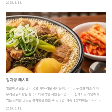
가득 풍성한 맛을 선사합니다. 너비아니의 깊은 역사와 불고기와의 차이
2025. 6. 16.
점, 쉽게 만들 수 있는 레시피를 상세하게 소개해 드리겠습니다. 🍥 너비
아니, 이름에 담긴 역사와 의미너비아니는 '너붓너붓하게 썰었다'는 의
미에서 유래된 이름으로, 조선시대 궁중에서 즐겨 먹던 고급 요리였습니
다.불고기의 시초라고도 불리는 너비아니는 고구려 시대의 '맥적(貊
炙)'에서 그 기원을 찾을 수 있습니다.맥적은 당시 유목민족이었던 고구
려인들이 돼지고기를 양념에 재워 불에 구워 먹던 음식으로,이것이 고려
시대를 거쳐 조선..
감자탕 레시피
얼큰하고 깊은 맛의 국물, 부드러운 돼지등뼈, 그리고 푸짐한 채소가 어
우러진 감자탕은 한국의 대표적인 서민 음식입니다. 집에서도 식당에서
먹는 것처럼 맛있는 감자탕을 만들 수 있다면, 가족과 함께하는 식사가
더욱 특별해질 것입니다. 초보자도 쉽게 따라 할 수 있는 감자탕 레시피
2025. 6. 13.