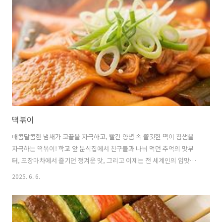
박의 주요 영양성분을 살펴보면탄수화물이 13.63g,단백질이 1.19g,지
방이 0.65g이 포함되어 있으며,수분이 83.6g으로 전체의 84%를 차지
합니다.이러한 구성은 포만감을 주면서도 칼로리 부담을 줄여주는 이상
적인..
떡볶이
매콤달콤한 냄새가 코끝을 자극하고, 빨간 양념 속 쫄깃한 떡이 침샘을
자극하는 떡볶이! 학교 앞 분식집에서 친구들과 나눠 먹던 추억의 맛부
터, 포장마차에서 즐기던 정겨운 맛, 그리고 이제는 전 세계인의 입맛을
사로잡는 K-푸드의 대표주자까지. 떡볶이는 우리 삶 속에 깊숙이 자리 잡
2025. 6. 6.
은 특별한 음식입니다. 식탁을 더욱 풍성하게 만들어 줄 떡볶이 레시피와
떡볶이에 대한 모든 궁금증을 해소해 드리겠습니다. 1. 떡볶이의 유구한
역사: 과거에서 현재까지떡볶이는 한국의 역사와 문화를 담고 있는 음식
입니다.지금 우리가 아는 빨간 떡볶이의 모습은 비교적 최근에 등장했지