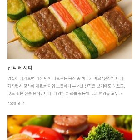
만, 떡볶이의 기원은 훨씬 더 오래전으로 거슬러 올라갑니다. 🍥 궁중 떡
볶이: 간장으로 맛을 낸 고급스러운 별미떡을 이용한 요리는 조선시대
궁..
산적 레시피
명절이 다가오면 가장 먼저 떠오르는 음식 중 하나가 바로 ‘산적’입니다.
가지런히 꼬치에 재료를 끼워 노릇하게 부쳐낸 산적은 보기에도 예쁘고,
맛도 좋은 전통 음식입니다. 다양한 재료를 활용해 맛과 영양을 모두 챙
길 수 있는 요리로, 가족 식사나 손님 접대용 음식으로도 손색이 없습니
2025. 6. 4.
다. 대표적인 산적 재료, 맛있게 만드는 요령, 실패 없이 완성하는 팁까지
자세하게 소개하겠습니다. 1. 산적이란 무엇인가요?‘산적’은 고기, 채소,
해산물 등 다양한 재료를 꼬치에 꿰어 양념한 뒤 부쳐내거나 구워서 만드
는 한국 전통 음식입니다.조선시대 궁중 요리로도 자주 등장했던 산적은
그 모양새가 단정하고 품격 있어 손님상이나 제사상에도 자주 오릅니다.