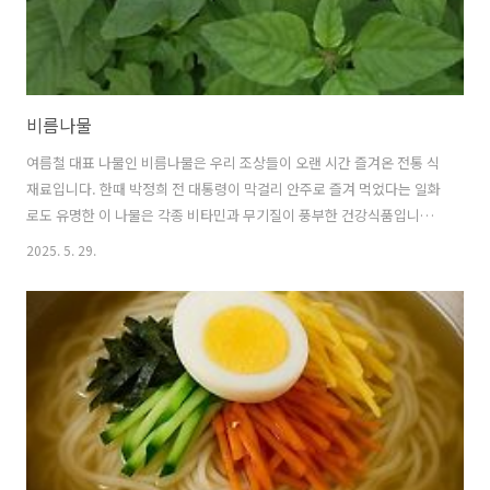
비름나물
여름철 대표 나물인 비름나물은 우리 조상들이 오랜 시간 즐겨온 전통 식
재료입니다. 한때 박정희 전 대통령이 막걸리 안주로 즐겨 먹었다는 일화
로도 유명한 이 나물은 각종 비타민과 무기질이 풍부한 건강식품입니다.
쌉쌀한 맛과 독특한 향으로 호불호가 갈리지만, 한 번 맛을 들이면 그 깊
2025. 5. 29.
은 풍미에 매료되는 특별한 나물이기도 합니다. 1. 비름나물이란 무엇이
며, 왜 우리의 건강에 이로울까요? 🌿 비름나물의 정의와 종류: 밭에서
자라는 건강 지킴이비름나물은 비름과에 속하는 한해살이풀로, 우리나
라 전역의 밭이나 길가에서 흔히 볼 수 있는 나물입니다.특별한 재배 기
술 없이도 척박한 땅에서 잘 자라기 때문에 예로부터 구황작물로도 활용
되었습니다.크게 참비름, 개비름, 쇠비름 등으로 나눌 수 있는데, 우리가
주로..