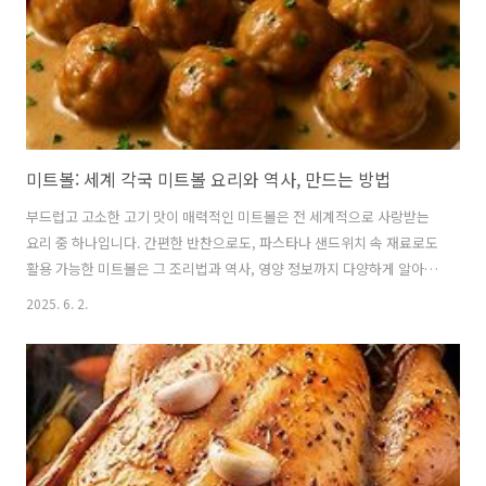
미트볼: 세계 각국 미트볼 요리와 역사, 만드는 방법
부드럽고 고소한 고기 맛이 매력적인 미트볼은 전 세계적으로 사랑받는
요리 중 하나입니다. 간편한 반찬으로도, 파스타나 샌드위치 속 재료로도
활용 가능한 미트볼은 그 조리법과 역사, 영양 정보까지 다양하게 알아둘
만한 매력이 있습니다. 미트볼의 유래부터 만드는 방법, 활용법, 다양한
2025. 6. 2.
요리법까지 자세히 알려 드리겠습니다. 1. 미트볼의 정의와 기본 개념 🧆
미트볼이란 무엇인가미트볼(meatball)은 말 그대로 다진 고기를 공처럼
동그랗게 뭉쳐서 조리하는 요리입니다.우리말로는 '고기 완자'라고도 불
리며, 서양에서는 'meatball'이라고 하지만 미국에서는 '밑벌스'라고 발
음합니다.기본적으로 갈은 고기에 각종 부재료와 양념을 넣고 동글동글
하게 빚어서 튀기거나 구워서 만드는 요리로,전 세계 다양한 문..