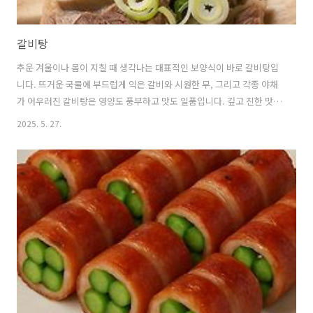
갈비탕
추운 겨울이나 몸이 지칠 때 생각나는 대표적인 보양식이 바로 갈비탕입
니다. 뜨거운 국물에 부드럽게 익은 갈비와 시원한 무, 그리고 각종 야채
가 어우러진 갈비탕은 영양도 풍부하고 맛도 일품입니다. 깊고 진한 맛의
갈비탕을 만드는 레시피를 소개해드리겠습니다. 1. 갈비탕이란 무엇인가
2025. 5. 27.
요? 🍲 갈비탕의 정의와 특징갈비탕은 소갈비를 주재료로 하여 무, 대파,
마늘 등의 채소와 함께 우려낸 한국의 전통 국물요리입니다.깔끔하면서
도 깊은 맛이 특징이며, 단백질과 각종 영양소가 풍부하여 기력 회복에
좋은 대표적인 보양식으로 여겨지고 있습니다. 🍲 갈비탕의 영양학적 가
치갈비탕에 들어가는 소갈비는 고품질의 단백질과 철분, 아연 등의 무기
질이 풍부합니다.특히 갈비뼈 주변의 골수에는 콜라겐과 칼슘이 많이 포
함되어..