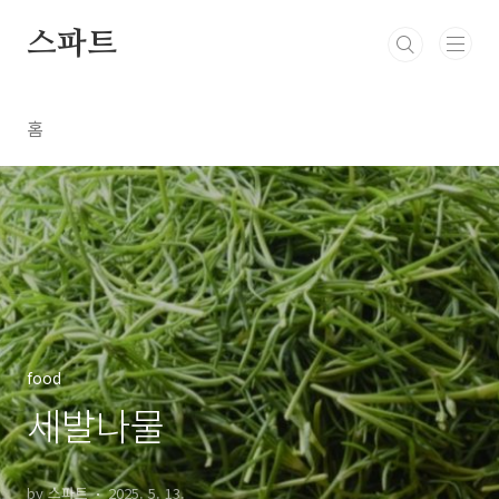
본문 바로가기
스파트
홈
food
세발나물
by 스파트
2025. 5. 13.