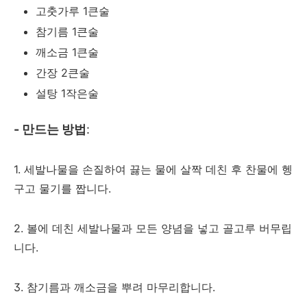
고춧가루 1큰술
참기름 1큰술
깨소금 1큰술
간장 2큰술
설탕 1작은술
- 만드는 방법
:
1. 세발나물을 손질하여 끓는 물에 살짝 데친 후 찬물에 헹
구고 물기를 짭니다.
2. 볼에 데친 세발나물과 모든 양념을 넣고 골고루 버무립
니다.
3. 참기름과 깨소금을 뿌려 마무리합니다.