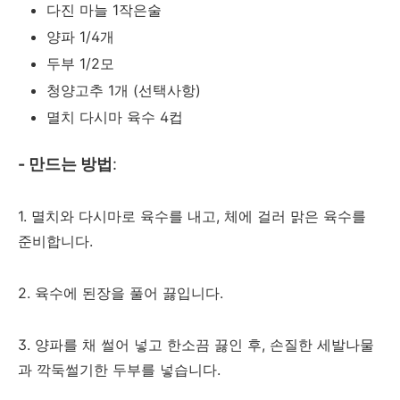
다진 마늘 1작은술
양파 1/4개
두부 1/2모
청양고추 1개 (선택사항)
멸치 다시마 육수 4컵
- 만드는 방법
:
1. 멸치와 다시마로 육수를 내고, 체에 걸러 맑은 육수를
준비합니다.
2. 육수에 된장을 풀어 끓입니다.
3. 양파를 채 썰어 넣고 한소끔 끓인 후, 손질한 세발나물
과 깍둑썰기한 두부를 넣습니다.