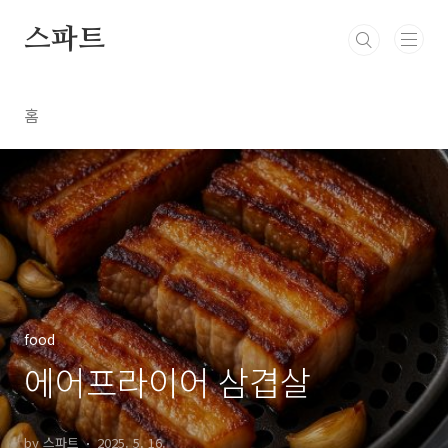
본문 바로가기
스파트
홈
food
에어프라이어 삼겹살
by 스파트
2025. 5. 16.