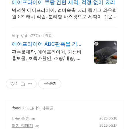
에어프라이어 쿠팡 간편 세척, 걱정 없이 요리
넉넉한 에어프라이어, 겉바속촉 요리 즐기고 와우회
원 5% 캐시 적립. 분리형 바스켓으로 세척이 쉬운
에어프라이어, 와우회원 30일 내 무료 반품.
http://abc777.kr
광고
에어프라이어 ABC판촉물 기
업/관공서 후결제
판촉물제작, 에어프라이어, 가성비
홍보물, 초특가할인, 소량/대량, 단
체선물전문
1
구독하기
'
food
' 카테고리의 다른 글
나물 종류
2025.05.18
(0)
돼지 껍데기
2025.05.17
(0)