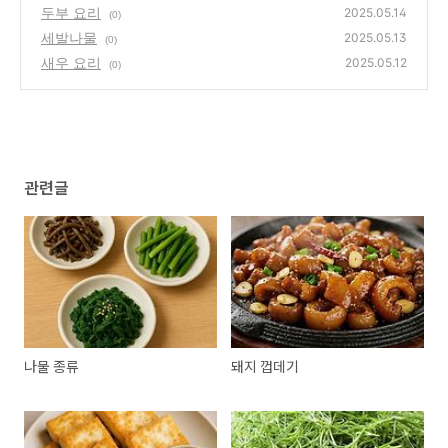
두부 요리
2025.05.14
(0)
세발나물
2025.05.13
(0)
새우 요리
2025.05.12
(0)
관련글
나물 종류
돼지 껍데기