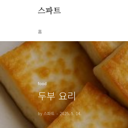
본문 바로가기
스파트
홈
food
두부 요리
by 스파트
2025. 5. 14.