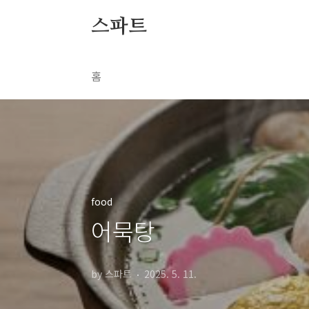
본문 바로가기
스파트
홈
food
어묵탕
by 스파트
2025. 5. 11.