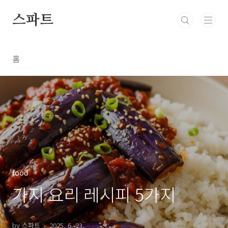
본문 바로가기
스파트
홈
food
가지 요리 레시피 5가지
by 스파트
2025. 6. 23.