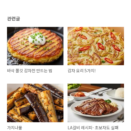
관련글
바삭 쫄깃 감자전 만드는 법
감자 요리 5가지!
가지나물
LA갈비 레시피- 초보자도 실패