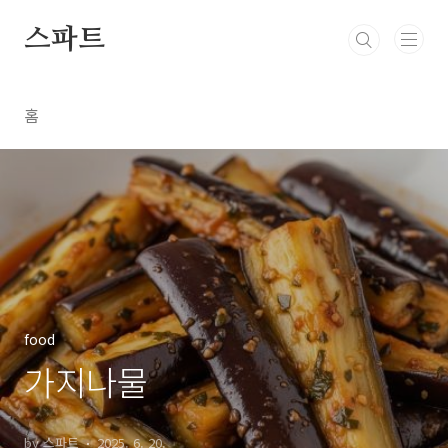
본문 바로가기
스파트
홈
food
가지나물
by 스파트
2025. 6. 20.