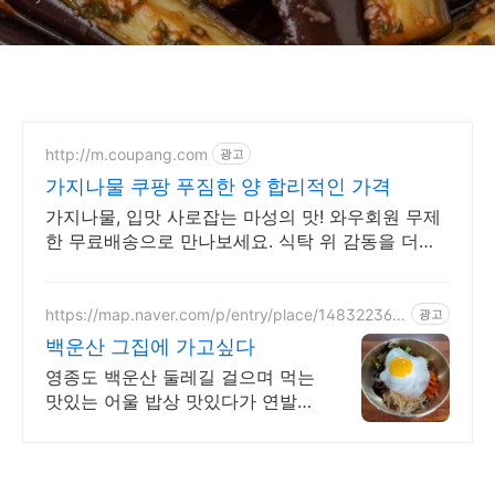
http://m.coupang.com
광고
가지나물 쿠팡 푸짐한 양 합리적인 가격
가지나물, 입맛 사로잡는 마성의 맛! 와우회원 무제
한 무료배송으로 만나보세요. 식탁 위 감동을 더하
는 간편 반찬, 와우회원 30일 내 무료 반품으로 걱
정 없이.
https://map.naver.com/p/entry/place/148322362
광고
2
백운산 그집에 가고싶다
영종도 백운산 둘레길 걸으며 먹는
맛있는 어울 밥상 맛있다가 연발되
는, 정갈하고 건강하며 먹은 후 속
편함에 세번 놀라는 진정한 음식