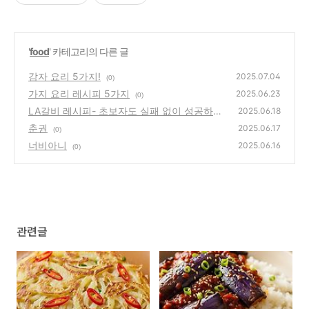
'
food
' 카테고리의 다른 글
감자 요리 5가지!
2025.07.04
(0)
가지 요리 레시피 5가지
2025.06.23
(0)
LA갈비 레시피- 초보자도 실패 없이 성공하는
2025.06.18
비법
춘권
(0)
2025.06.17
(0)
너비아니
2025.06.16
(0)
관련글