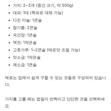
가지: 2~3개 (중간 크기, 약 500g)
대파: 1대 (쪽파로 대체 가능)
다진 마늘: 1큰술
참기름: 2큰술
국간장: 1큰술
액젓: 1작은술
고춧가루: 1~2큰술 (매운맛 조절 가능)
맛소금: 1작은술
깨소금: 1큰술
재료는 집에서 쉽게 구할 수 있는 것들로 구성되어 있습니
다.
가지를 고를 때는 껍질이 반짝이고 단단한 것을 선택하세
요.