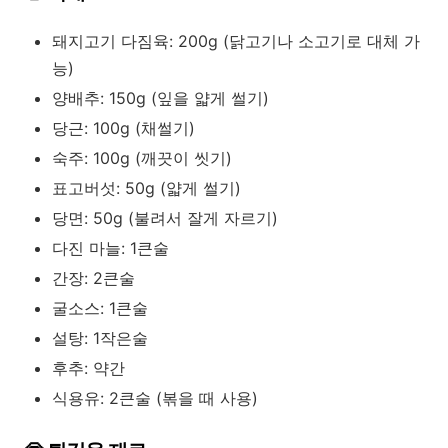
돼지고기 다짐육: 200g (닭고기나 소고기로 대체 가
능)
양배추: 150g (잎을 얇게 썰기)
당근: 100g (채썰기)
숙주: 100g (깨끗이 씻기)
표고버섯: 50g (얇게 썰기)
당면: 50g (불려서 잘게 자르기)
다진 마늘: 1큰술
간장: 2큰술
굴소스: 1큰술
설탕: 1작은술
후추: 약간
식용유: 2큰술 (볶을 때 사용)