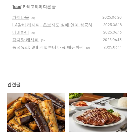
'
food
' 카테고리의 다른 글
가지나물
2025.06.20
(0)
LA갈비 레시피- 초보자도 실패 없이 성공하는
2025.06.18
비법
너비아니
(0)
2025.06.16
(0)
감자탕 레시피
2025.06.13
(0)
중국요리: 8대 계열부터 대표 메뉴까지
2025.06.11
(0)
관련글