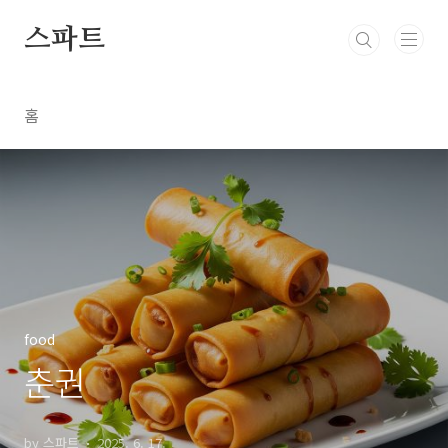
본문 바로가기
스파트
홈
food
춘권
by 스파트
2025. 6. 17.