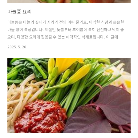
마늘쫑 요리
마늘쫑은 마늘의 꽃대가 자라기 전의 어린 줄기로, 아삭한 식감과 은은한
마늘 향이 특징입니다. 제철인 늦봄부터 초여름에 특히 신선하고 맛이 좋
으며, 다양한 요리에 활용될 수 있는 매력적인 식재료입니다. 이 글에서
는 마늘쫑의 효능부터 손질법, 그리고 누구나 쉽게 따라 할 수 있는 맛있
2025. 5. 26.
는 마늘쫑 요리 레시피까지 자세히 알려드리겠습니다. 마늘쫑에 대한 모
든 것을 알아보고 식탁을 풍성하게 만들어 보세요. 🫒 마늘쫑: 효능부터
보관법까지1. 마늘쫑, 어떤 효능이 있을까요?마늘쫑은 우리 몸에 좋은 다
양한 영양소를 풍부하게 함유하고 있습니다. 대표적인 효능들을 알아볼
까요? ∎ 항암 효과:마늘과 마찬가지로 마늘쫑에도 '알리신'이라는 성분
이 풍부하게 들어있습니다.알리신은 강력한 항산화 작용을 하여 우리 몸
의 세..