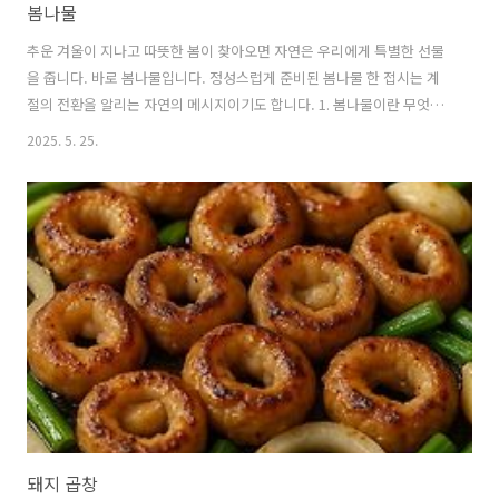
봄나물
추운 겨울이 지나고 따뜻한 봄이 찾아오면 자연은 우리에게 특별한 선물
을 줍니다. 바로 봄나물입니다. 정성스럽게 준비된 봄나물 한 접시는 계
절의 전환을 알리는 자연의 메시지이기도 합니다. 1. 봄나물이란 무엇인
가요?봄나물은 봄철에 자연적으로 자라나는 새싹이나 어린잎을 총칭하
2025. 5. 25.
는 말입니다.대부분 3월부터 5월 사이에 채취할 수 있으며, 겨우내 축적
된 영양분이 새순으로 집중되어 맛과 영양이 매우 뛰어납니다.우리 조상
들은 오랜 시간 동안 봄나물을 약재와 식재료로 활용해왔으며, 현대에 와
서도 건강식품으로 각광받고 있습니다.봄나물의 가장 큰 특징은 쓴맛과
향긋한 냄새입니다.이러한 쓴맛은 식물이 자신을 보호하기 위해 만들어
내는 천연 화합물에서 나오는데,이 성분들이 오히려 우리 몸에 좋은 효과
를 가져다줍니다.겨우내 ..
돼지 곱창