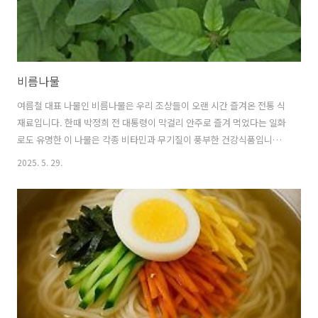
비름나물
여름철 대표 나물인 비름나물은 우리 조상들이 오랜 시간 즐겨온 전통 식
재료입니다. 한때 박정희 전 대통령이 막걸리 안주로 즐겨 먹었다는 일화
로도 유명한 이 나물은 각종 비타민과 무기질이 풍부한 건강식품입니다.
쌉쌀한 맛과 독특한 향으로 호불호가 갈리지만, 한 번 맛을 들이면 그 깊
2025. 5. 29.
은 풍미에 매료되는 특별한 나물이기도 합니다. 1. 비름나물이란 무엇이
며, 왜 우리의 건강에 이로울까요? 🌿 비름나물의 정의와 종류: 밭에서
자라는 건강 지킴이비름나물은 비름과에 속하는 한해살이풀로, 우리나
라 전역의 밭이나 길가에서 흔히 볼 수 있는 나물입니다.특별한 재배 기
술 없이도 척박한 땅에서 잘 자라기 때문에 예로부터 구황작물로도 활용
되었습니다.크게 참비름, 개비름, 쇠비름 등으로 나눌 수 있는데, 우리가
주로..