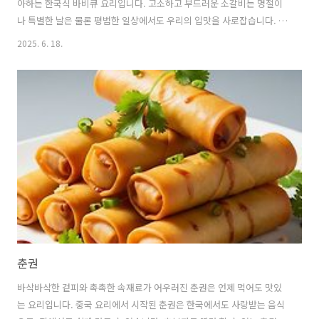
아하는 한국식 바비큐 요리입니다. 고소하고 부드러운 소갈비는 명절이
나 특별한 날은 물론 평범한 일상에서도 우리의 입맛을 사로잡습니다. 초
보자도 따라 할 수 있는 LA갈비 레시피와 팁을 자세히 소개합니다. 1. LA
2025. 6. 18.
갈비란 무엇인가요? 🍥 LA갈비의 이름 유래와 특징LA갈비의 유래에는
몇 가지 설이 있으며,"LA갈비"라는 이름은 갈비가 썰리는 방향(lateral)
에 의해서 붙여진 이름이라는 설이 있습니다.LA갈비의 가장 큰 특징은
자르는 방식에 있습니다.일반적인 구이용 갈비는 뼈 방향으로 잘라내서
칼로 살을 넓게 펼친 형태를 말하지만,LA갈비는 통 갈비대를 뼈와 직각
방향으로 잘라서 중간중간에 조그만한 갈비뼈가 붙어있는플랜켄 스타일
(..
춘권
바삭바삭한 겉피와 촉촉한 속재료가 어우러진 춘권은 언제 먹어도 맛있
는 요리입니다. 중국 요리에서 시작된 춘권은 한국에서도 사랑받는 음식