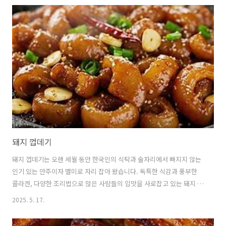
물이란 무엇인가?나물이란 산이나 들, 밭, 바닷가 등에서 자라는 식물의
연한 줄기, 잎, 꽃, 뿌리 등을 채취해삶거나 데치고, 무치거나 볶아서 먹
는 식재료를 말합니다.나물은 크게 산나물, 들나물, 밭나물, 갯나물 등으
로 구분할 수 있으며, 각기 다른 향과 식감, 영양소를 가지고 있습니다. 2.
나물의 종류별 특징 🌿 산나물산나물은 주로 산에서 자라는 식..
돼지 껍데기
돼지 껍데기는 오랜 세월 동안 한국인의 식탁과 술자리에서 빠지지 않는
인기 있는 안주이자 별미로 자리 잡아 왔습니다. 독특한 식감과 풍부한
콜라겐, 다양한 조리법으로 많은 사람들의 입맛을 사로잡고 있는 돼지 껍
데기는 한국의 식문화를 대표하는 음식 중 하나입니다. 돼지 껍데기의 역
2025. 5. 17.
사부터 영양학적 가치, 다양한 조리법에 대해 살펴보겠습니다. 1. 돼지
껍데기의 정의와 역사 🍊 돼지 껍데기란 무엇인가?돼지 껍데기는 말 그