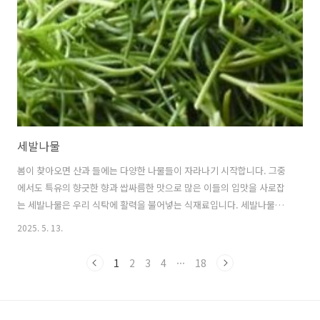
면서 두부를 발명했다고 합니다.이후 두부는 불교의 전파와 함께 한국과
일본을 비롯한 동아시아 전역으로 퍼져나갔습니다.한국에서는 고려시대
문헌에 ..
세발나물
봄이 찾아오면 산과 들에는 다양한 나물들이 자라나기 시작합니다. 그중
에서도 특유의 향긋한 향과 쌉싸름한 맛으로 많은 이들의 입맛을 사로잡
는 세발나물은 우리 식탁에 활력을 불어넣는 식재료입니다. 세발나물의
모든 것을 자세히 알아보고, 일상 속에서 세발나물을 더 맛있고 건강하게
2025. 5. 13.
즐길 수 있는 방법을 함께 살펴보겠습니다. 1. 세발나물이란 무엇인가?세
발나물은 미나리과에 속하는 다년생 초본식물로, 학명은 '토리리스 자포
1
2
3
4
···
18
니카(Torilis japonica)'입니다.세 갈래로 갈라진 잎 모양이 특징적이어
서 '세발나물'이라는 이름이 붙었습니다.주로 봄철인 3월부터 5월 사이
에 수확하며, 한국을 비롯한 동아시아 지역에서 자생하는 식물입니다.세