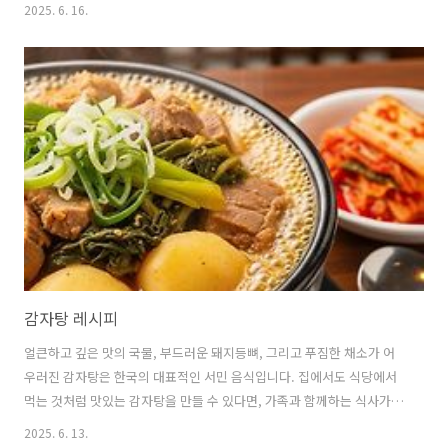
가득 풍성한 맛을 선사합니다. 너비아니의 깊은 역사와 불고기와의 차이
2025. 6. 16.
점, 쉽게 만들 수 있는 레시피를 상세하게 소개해 드리겠습니다. 🍥 너비
아니, 이름에 담긴 역사와 의미너비아니는 '너붓너붓하게 썰었다'는 의
미에서 유래된 이름으로, 조선시대 궁중에서 즐겨 먹던 고급 요리였습니
다.불고기의 시초라고도 불리는 너비아니는 고구려 시대의 '맥적(貊
炙)'에서 그 기원을 찾을 수 있습니다.맥적은 당시 유목민족이었던 고구
려인들이 돼지고기를 양념에 재워 불에 구워 먹던 음식으로,이것이 고려
시대를 거쳐 조선..
감자탕 레시피
얼큰하고 깊은 맛의 국물, 부드러운 돼지등뼈, 그리고 푸짐한 채소가 어
우러진 감자탕은 한국의 대표적인 서민 음식입니다. 집에서도 식당에서
먹는 것처럼 맛있는 감자탕을 만들 수 있다면, 가족과 함께하는 식사가
더욱 특별해질 것입니다. 초보자도 쉽게 따라 할 수 있는 감자탕 레시피
2025. 6. 13.