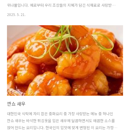
위나물입니다. 예로부터 우리 조상들의 지혜가 담긴 식재료로 사랑받아
온 머위는 그 독특한 맛뿐만 아니라 다양한 효능까지 지니고 있습니다.
2025. 5. 21.
머위나물에 대해 자세히 알아보는 시간을 갖겠습니다. 🥬 머위, 어떤 식
물인가요?머위는 국화과에 속하는 여러해살이풀로, 습기가 많은 산기슭
이나 들에서 흔히 볼 수 있습니다.넓고 둥근 잎이 특징이며, 이른 봄에 꽃
대가 먼저 올라와 연한 노란색 또는 연두색의 작은 꽃을 피웁니다.우리가
주로 식용하는 부분은 바로 이른 봄에 돋아나는 어린잎과 줄기, 그리고
꽃대입니다.특유의 쌉쌀한 맛은 머위가 가진 약효 성분 때문이며, 이 쌉
쌀한 맛 덕..
깐쇼 새우
대한민국 식탁에 자리 잡은 중화요리 중 가장 사랑받는 메뉴 중 하나인
깐쇼 새우는 바삭한 튀김옷을 입은 새우에 달콤하면서도 매콤한 소스를
얹어 만드는 요리입니다. 한국인의 입맛에 맞게 변형된 이 요리는 가정에