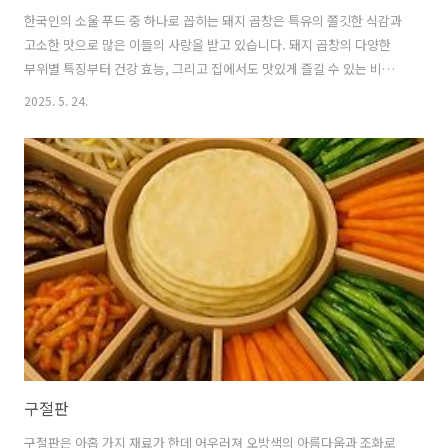
한국인의 소울 푸드 중 하나로 꼽히는 돼지 곱창은 특유의 쫄깃한 식감과
고소한 맛으로 많은 이들의 사랑을 받고 있습니다. 돼지 곱창의 다양한
부위별 특징부터 건강 효능, 그리고 집에서도 맛있게 즐길 수 있는 비법
까지, 돼지 곱창의 모든 것을 자세하게 알려드리겠습니다. 🍲 돼지 곱창,
2025. 5. 24.
어떤 부위를 말하는 걸까요?돼지 곱창이라고 하면 보통 돼지의 소장을
의미하지만, 돼지 내장 중 곱창처럼 즐기는 부위는 생각보다 다양합니다.
각 부위마다 맛과 식감이 달라서 아는 만큼 더 맛있게 즐길 수 있습니
다.1. 소장: 우리가 흔히 아는 '곱창'가장 일반적으로 돼지 곱창이라고 불
리는 부위는 바로 소장입니다.소장은 길고 얇은 관 형태로, 내부에 곱이
라고 불리는 하얀 지방질이 가득 차 있습니다.이 곱이 바로 곱창의 고소
한..
구절판
구절판은 아홉 가지 재료가 한데 어우러져 오방색의 아름다움과 조화로