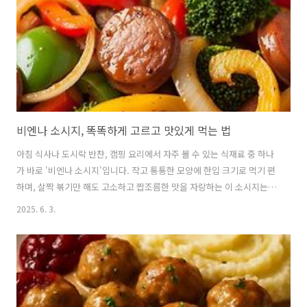
보통은 얇게 썬 쇠고기, 맛살, 햄, 애호박, 파프리카, 당근 등을 사..
비엔나 소시지, 똑똑하게 고르고 맛있게 먹는 법
아침 식사나 도시락 반찬, 캠핑 요리에서 자주 볼 수 있는 식재료 중 하나
가 바로 '비엔나 소시지'입니다. 작고 통통한 모양에 한입 크기로 먹기 편
하며, 살짝 볶기만 해도 고소하고 짭조름한 맛을 자랑하는 이 소시지는
오랜 시간 사랑받아 왔습니다. 비엔나 소시지의 기원부터 제조 과정, 활
2025. 6. 3.
용법, 보관법, 건강 정보까지 자세히 알아보겠습니다. 1. 비엔나 소시지
의 유래와 역사 🥣 비엔나 소시지란 무엇인가요?비엔나 소시지는 원래
오스트리아의 수도 비엔나에서 유래한 소시지로, 독일어로는 ‘비너
(Frankfurter Würstchen)’라 불립니다.원조는 쇠고기와 돼지고기를 섞
어 만든 것이며, 천연 케이싱(소장 등)을 사용해 훈연한 것이 특징입니다.
하지만 현재 한국에서 통용되는 '비엔나 소시지'는 원조와는 ..