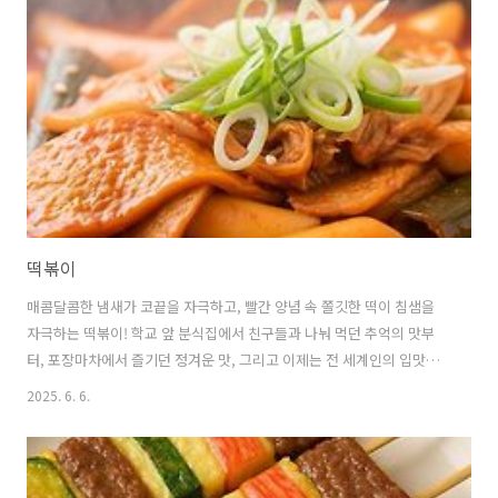
박의 주요 영양성분을 살펴보면탄수화물이 13.63g,단백질이 1.19g,지
방이 0.65g이 포함되어 있으며,수분이 83.6g으로 전체의 84%를 차지
합니다.이러한 구성은 포만감을 주면서도 칼로리 부담을 줄여주는 이상
적인..
떡볶이
매콤달콤한 냄새가 코끝을 자극하고, 빨간 양념 속 쫄깃한 떡이 침샘을
자극하는 떡볶이! 학교 앞 분식집에서 친구들과 나눠 먹던 추억의 맛부
터, 포장마차에서 즐기던 정겨운 맛, 그리고 이제는 전 세계인의 입맛을
사로잡는 K-푸드의 대표주자까지. 떡볶이는 우리 삶 속에 깊숙이 자리 잡
2025. 6. 6.
은 특별한 음식입니다. 식탁을 더욱 풍성하게 만들어 줄 떡볶이 레시피와
떡볶이에 대한 모든 궁금증을 해소해 드리겠습니다. 1. 떡볶이의 유구한
역사: 과거에서 현재까지떡볶이는 한국의 역사와 문화를 담고 있는 음식
입니다.지금 우리가 아는 빨간 떡볶이의 모습은 비교적 최근에 등장했지