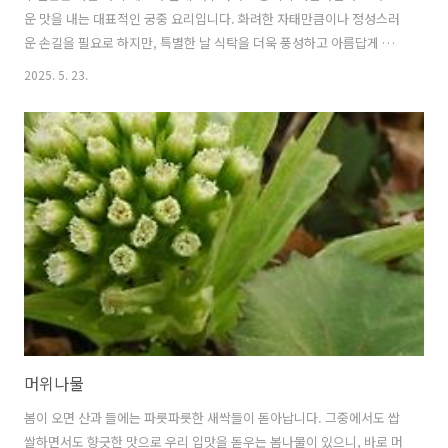
운 맛을 내는 대표적인 궁중 요리입니다. 화려한 자태만큼이나 정성스러
운 손길을 필요로 하지만, 특별한 날 식탁을 더욱 풍성하고 아름답게 만
들어주는 요리입니다. 구절판의 의미와 역사부터 시작하여, 가정에서도
2025. 5. 23.
쉽게 따라 할 수 있도록 재료 준비와 각 재료별 조리법, 아름다운 담음새
까지 자세하게 다루어 보겠습니다. 1. 구절판이란 무엇인가요?구절판은
이름 그대로 '아홉 칸'을 의미하는 ‘구절(九節)’과 '쟁반'을 뜻하는 ‘판
(板)’이 합쳐진 말입니다.중앙에는 밀전병을 놓고, 그 주변 여덟 칸에는
색색깔의 다양한 재료를 담아 함께 싸 먹는 음식이죠.각 재료가 지닌 고
유의 맛과 향, 그리고 색깔이 조화를 이루어 시각적으로도 매우 아름답
고, 맛의..
머위나물
봄이 오면 산과 들에는 파릇파릇한 새싹들이 돋아납니다. 그중에서도 쌉
쌀하면서도 향긋한 맛으로 우리 입맛을 돋우는 봄나물이 있으니, 바로 머