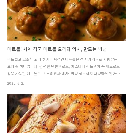
미트볼: 세계 각국 미트볼 요리와 역사, 만드는 방법
부드럽고 고소한 고기 맛이 매력적인 미트볼은 전 세계적으로 사랑받는
요리 중 하나입니다. 간편한 반찬으로도, 파스타나 샌드위치 속 재료로도
활용 가능한 미트볼은 그 조리법과 역사, 영양 정보까지 다양하게 알아둘
만한 매력이 있습니다. 미트볼의 유래부터 만드는 방법, 활용법, 다양한
2025. 6. 2.
요리법까지 자세히 알려 드리겠습니다. 1. 미트볼의 정의와 기본 개념 🧆
미트볼이란 무엇인가미트볼(meatball)은 말 그대로 다진 고기를 공처럼
동그랗게 뭉쳐서 조리하는 요리입니다.우리말로는 '고기 완자'라고도 불
리며, 서양에서는 'meatball'이라고 하지만 미국에서는 '밑벌스'라고 발
음합니다.기본적으로 갈은 고기에 각종 부재료와 양념을 넣고 동글동글
하게 빚어서 튀기거나 구워서 만드는 요리로,전 세계 다양한 문..