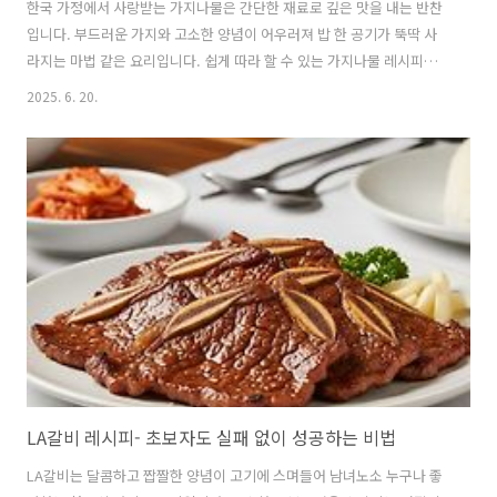
한국 가정에서 사랑받는 가지나물은 간단한 재료로 깊은 맛을 내는 반찬
입니다. 부드러운 가지와 고소한 양념이 어우러져 밥 한 공기가 뚝딱 사
라지는 마법 같은 요리입니다. 쉽게 따라 할 수 있는 가지나물 레시피와
팁을 알려드립니다. 1. 가지나물의 매력과 특징가지나물은 한국 가정식
2025. 6. 20.
반찬 중 하나로, 가지를 쪄서 양념에 버무려 만드는 요리입니다.가지의
부드러운 식감과 고소한 참기름, 짭짤한 간장의 조화가 일품입니다.칼로
리가 낮고 식이섬유가 풍부해 다이어트에도 좋습니다.또한, 준비 과정이
간단해 초보도 쉽게 도전할 수 있습니다.밥과 함께 먹거나 비빔밥의 재료
로 활용하기도 합니다. 🍆 가지의 영양과 효능가지의 진한 보랏빛은 '안
토시아닌' 성분 때문이며,가지에는 블루베리보다도 더욱 높은 함량의 안
토시아닌이..
LA갈비 레시피- 초보자도 실패 없이 성공하는 비법
LA갈비는 달콤하고 짭짤한 양념이 고기에 스며들어 남녀노소 누구나 좋