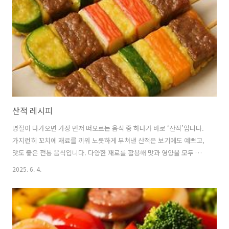
만, 떡볶이의 기원은 훨씬 더 오래전으로 거슬러 올라갑니다. 🍥 궁중 떡
볶이: 간장으로 맛을 낸 고급스러운 별미떡을 이용한 요리는 조선시대
궁..
산적 레시피
명절이 다가오면 가장 먼저 떠오르는 음식 중 하나가 바로 ‘산적’입니다.
가지런히 꼬치에 재료를 끼워 노릇하게 부쳐낸 산적은 보기에도 예쁘고,
맛도 좋은 전통 음식입니다. 다양한 재료를 활용해 맛과 영양을 모두 챙
길 수 있는 요리로, 가족 식사나 손님 접대용 음식으로도 손색이 없습니
2025. 6. 4.
다. 대표적인 산적 재료, 맛있게 만드는 요령, 실패 없이 완성하는 팁까지
자세하게 소개하겠습니다. 1. 산적이란 무엇인가요?‘산적’은 고기, 채소,
해산물 등 다양한 재료를 꼬치에 꿰어 양념한 뒤 부쳐내거나 구워서 만드
는 한국 전통 음식입니다.조선시대 궁중 요리로도 자주 등장했던 산적은
그 모양새가 단정하고 품격 있어 손님상이나 제사상에도 자주 오릅니다.