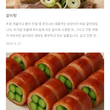
갈비탕
추운 겨울이나 몸이 지칠 때 생각나는 대표적인 보양식이 바로 갈비탕입
니다. 뜨거운 국물에 부드럽게 익은 갈비와 시원한 무, 그리고 각종 야채
가 어우러진 갈비탕은 영양도 풍부하고 맛도 일품입니다. 깊고 진한 맛의
갈비탕을 만드는 레시피를 소개해드리겠습니다. 1. 갈비탕이란 무엇인가
2025. 5. 27.
요? 🍲 갈비탕의 정의와 특징갈비탕은 소갈비를 주재료로 하여 무, 대파,
마늘 등의 채소와 함께 우려낸 한국의 전통 국물요리입니다.깔끔하면서
도 깊은 맛이 특징이며, 단백질과 각종 영양소가 풍부하여 기력 회복에
좋은 대표적인 보양식으로 여겨지고 있습니다. 🍲 갈비탕의 영양학적 가
치갈비탕에 들어가는 소갈비는 고품질의 단백질과 철분, 아연 등의 무기
질이 풍부합니다.특히 갈비뼈 주변의 골수에는 콜라겐과 칼슘이 많이 포
함되어..