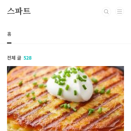
본문 바로가기
스파트
홈
전체 글
528