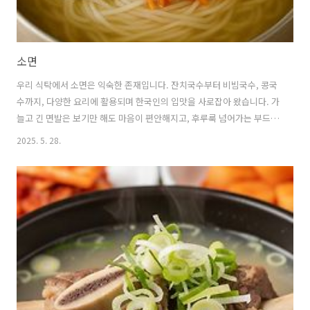
소면
우리 식탁에서 소면은 익숙한 존재입니다. 잔치국수부터 비빔국수, 콩국
수까지, 다양한 요리에 활용되며 한국인의 입맛을 사로잡아 왔습니다. 가
늘고 긴 면발은 보기만 해도 마음이 편안해지고, 후루룩 넘어가는 부드러
운 식감은 남녀노소 누구나 즐길 수 있습니다. 소면의 정의, 맛있게 삶는
2025. 5. 28.
방법, 다양한 활용 레시피에 대한 모든 것을 알아보겠습니다. 1. 소면이
란 무엇인가 🍜 소면의 정의와 특징소면은 밀가루 반죽을 길게 늘려서 막
대기에 면을 감아 당긴 후 가늘게 만드는 국수입니다.한자로는 '素麵'이
라고 쓰는데, 여기서 '素'는 희다, 수수하다는 뜻을 가지고 있어고기를 넣
지 않은 담백한 국수라는 의미를 담고 있습니다.소면은 다른 면류와 구별
되는 특별한 제조 방식을 가지고 있습니다.국수 반죽을 양쪽에서 당기고
늘..