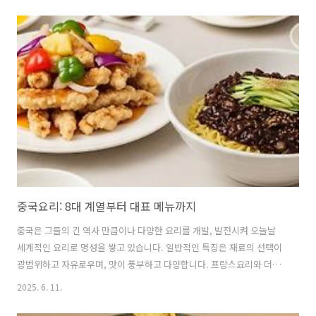
를 자세히 소개하며, 잡내 없이 깊은 맛을 내는 비법을 공유합니다. 🍲 감
자탕이란 무엇인가요?감자탕은 돼지등뼈를 주재료로 하여 감자, 시래기,
깻잎 등 다양한 채소와 양념을 넣어 끓인 한국 전통 요리입니다.이름에
‘감자’가 들어가지만, 감자탕의 기원은 감자와는 무관하다는 설이 지배
적입니다.한 가지 설은 돼지등뼈의 척수를 ‘감자’라고 불렀기 때문이고,
또 다른 설은 등뼈의 특정 부위를 ‘감자뼈’라 부르며 이 부분으로 요리를
..
중국요리: 8대 계열부터 대표 메뉴까지
중국은 그들의 긴 역사 만큼이나 다양한 요리를 개발, 발전시켜 오늘날
세계적인 요리로 명성을 쌓고 있습니다. 일반적인 특징은 재료의 선택이
광범위하고 자유로우며, 맛이 풍부하고 다양합니다. 프랑스요리와 더불
어 세계 2대 요리로 꼽히고 있는 중국요리는 그 종류가 매우 다양하여, 중
2025. 6. 11.
국 속담에는 "중국인들이 평생 못 이루는 것 중에 하나는 전국의 모든 음
식들을 다 맛보는 것"이라고 말할 정도입니다. 1. 중국요리의 역사와 발