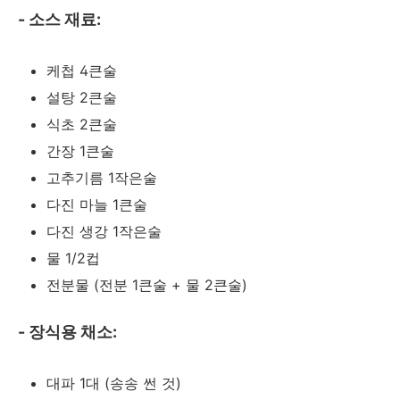
- 소스 재료:
케첩 4큰술
설탕 2큰술
식초 2큰술
간장 1큰술
고추기름 1작은술
다진 마늘 1큰술
다진 생강 1작은술
물 1/2컵
전분물 (전분 1큰술 + 물 2큰술)
- 장식용 채소:
대파 1대 (송송 썬 것)