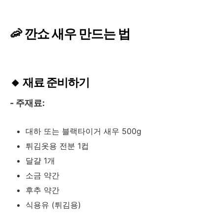
🦐 깐쇼 새우 만드는 법
🔸 재료 준비하기
- 주재료:
대하 또는 블랙타이거 새우 500g
튀김옷용 전분 1컵
달걀 1개
소금 약간
후추 약간
식용유 (튀김용)