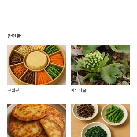
관련글
구절판
머위나물