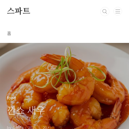
본문 바로가기
스파트
홈
food
깐쇼 새우
by 스파트
2025. 5. 20.