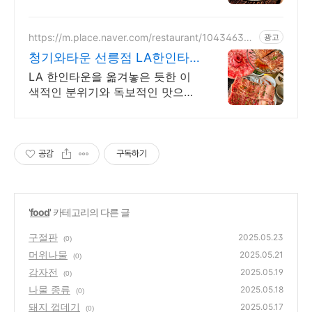
대접합니다
https://m.place.naver.com/restaurant/104346360
광고
4
청기와타운 선릉점 LA한인타
운을 통째로 옮긴맛
LA 한인타운을 옮겨놓은 듯한 이
색적인 분위기와 독보적인 맛으로
입소문 난 고깃집 본질에 집중한
맛과 전문화 된 서비스로 만족스러
운 경험을 선사하겠습니다.
공감
구독하기
'
food
' 카테고리의 다른 글
구절판
2025.05.23
(0)
머위나물
2025.05.21
(0)
감자전
2025.05.19
(0)
나물 종류
2025.05.18
(0)
돼지 껍데기
2025.05.17
(0)