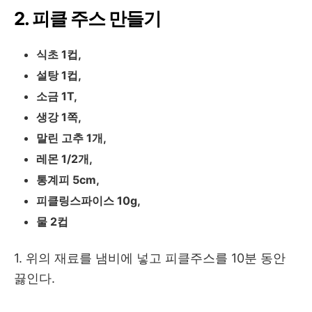
2. 피클 주스 만들기
식초 1컵,
설탕 1컵,
소금 1T,
생강 1쪽,
말린 고추 1개,
레몬 1/2개,
통계피 5cm,
피클링스파이스 10g,
물 2컵
1. 위의 재료를 냄비에 넣고 피클주스를 10분 동안
끓인다.