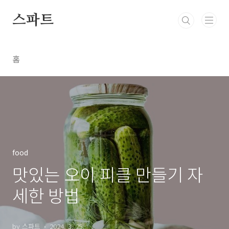
본문 바로가기
스파트
홈
food
맛있는 오이 피클 만들기 자
세한 방법
by 스파트
2024. 3. 25.