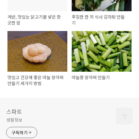
계반, 맛있는 닭고기를 넣은 향
푸짐한 한 끼 식사 감자탕 만들
긋한 밥
기
맛있고 건강에 좋은 마늘 장아찌
마늘쫑 장아찌 만들기
만들기 세가지 방법
스파트
생활정보
구독하기