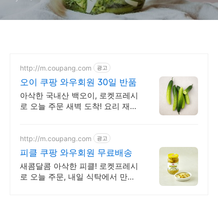
http://m.coupang.com
광고
오이 쿠팡 와우회원 30일 반품
아삭한 국내산 백오이, 로켓프레시
로 오늘 주문 새벽 도착! 요리 재료
만능 백오이! 샐러드, 김밥, 물국수
어디든 찰떡궁합.
http://m.coupang.com
광고
피클 쿠팡 와우회원 무료배송
새콤달콤 아삭한 피클! 로켓프레시
로 오늘 주문, 내일 식탁에서 만나
보세요! 파스타, 샌드위치 어디든
찰떡! 입안 가득 상큼 개운한 감칠
맛을 즐겨보세요.