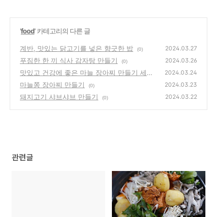
'
food
' 카테고리의 다른 글
계반, 맛있는 닭고기를 넣은 향긋한 밥
2024.03.27
(0)
푸짐한 한 끼 식사 감자탕 만들기
2024.03.26
(0)
맛있고 건강에 좋은 마늘 장아찌 만들기 세가
2024.03.24
지 방법
마늘쫑 장아찌 만들기
(0)
2024.03.23
(0)
돼지고기 샤브샤브 만들기
2024.03.22
(0)
관련글