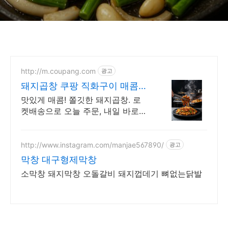
http://m.coupang.com
광고
돼지곱창 쿠팡 직화구이 매콤
양념
맛있게 매콤! 쫄깃한 돼지곱창. 로
켓배송으로 오늘 주문, 내일 바로
즐겨보세요! 와우회원 무료배송,
30일 반품 보장, 5% 캐시적립
http://www.instagram.com/manjae567890/
광고
막창 대구형제막창
소막창 돼지막창 오돌갈비 돼지껍데기 뼈없는닭발