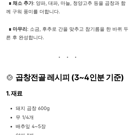
∎
채소 추가
: 양파, 대파, 마늘, 청양고추 등을 곱창과 함
께 구워 풍미를 더합니다.
∎
마무리
: 소금, 후추로 간을 맞추고 참기름을 한 바퀴 두
른 후 완성합니다.
🍲
곱창전골 레시피 (3~4인분 기준)
1. 재료
돼지 곱창 600g
무 1/4개
배추잎 4~5장