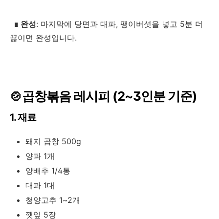
∎
완성
: 마지막에 당면과 대파, 팽이버섯을 넣고 5분 더
끓이면 완성입니다.
🍲곱창볶음 레시피 (2~3인분 기준)
1. 재료
돼지 곱창 500g
양파 1개
양배추 1/4통
대파 1대
청양고추 1~2개
깻잎 5장