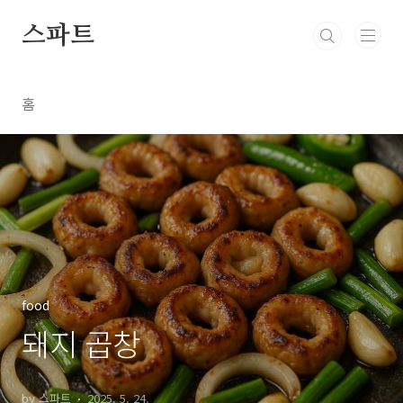
본문 바로가기
스파트
홈
food
돼지 곱창
by 스파트
2025. 5. 24.