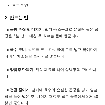
후추 약간
2. 만드는 법
∎
곱창 손질 및 데치기
: 밀가루/소금으로 문질러 씻은 곱
창을 5분 정도 데친 후 흐르는 물에 헹굽니다.
∎
육수 준비
: 쌀뜨물 또는 다시물에 무를 넣고 끓이다가
나머지 채소들을 순서대로 넣습니다.
∎
양념장 만들기
: 위의 재료를 섞어 양념장을 준비합니
다.
∎
전골 끓이기
: 냄비에 육수와 손질한 곱창을 넣고 양념
장을 풀어 넣은 후, 나머지 재료도 넣고 중불에서 20~30
분간 끓입니다.