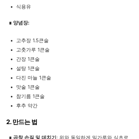
식용유
∎
양념장:
고추장 1.5큰술
고춧가루 1큰술
간장 1큰술
설탕 1큰술
다진 마늘 1큰술
맛술 1큰술
참기름 1큰술
후추 약간
2. 만드는 법
∎
곱창 손질 및 데치기
: 위와 동일하게 밀가루와 식초로