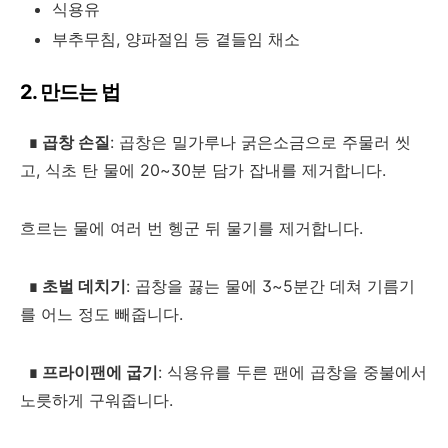
식용유
부추무침, 양파절임 등 곁들임 채소
2. 만드는 법
∎
곱창 손질
: 곱창은 밀가루나 굵은소금으로 주물러 씻
고, 식초 탄 물에 20~30분 담가 잡내를 제거합니다.
흐르는 물에 여러 번 헹군 뒤 물기를 제거합니다.
∎
초벌 데치기
: 곱창을 끓는 물에 3~5분간 데쳐 기름기
를 어느 정도 빼줍니다.
∎
프라이팬에 굽기
: 식용유를 두른 팬에 곱창을 중불에서
노릇하게 구워줍니다.