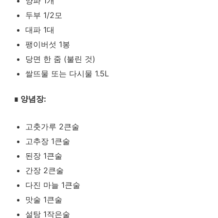
양파 1개
두부 1/2모
대파 1대
팽이버섯 1봉
당면 한 줌 (불린 것)
쌀뜨물 또는 다시물 1.5L
∎
양념장:
고춧가루 2큰술
고추장 1큰술
된장 1큰술
간장 2큰술
다진 마늘 1큰술
맛술 1큰술
설탕 1작은술