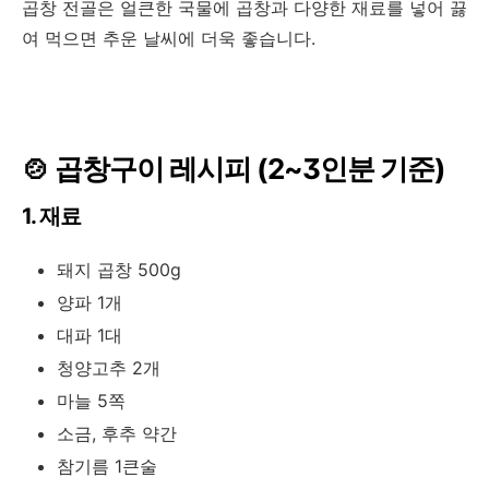
곱창 전골은 얼큰한 국물에 곱창과 다양한 재료를 넣어 끓
여 먹으면 추운 날씨에 더욱 좋습니다.
🍲
곱창구이 레시피 (2~3인분 기준)
1. 재료
돼지 곱창 500g
양파 1개
대파 1대
청양고추 2개
마늘 5쪽
소금, 후추 약간
참기름 1큰술