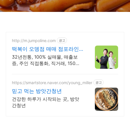
http://m.jumpoline.com
광고
떡복이 오뎅점 매매 점포라인
빠른 직거래 & 안전중개거래
32년전통, 100% 실매물, 매출보
증, 주인 직접통화, 직거래, 150명
에이전트
https://smartstore.naver.com/young_miller
광고
믿고 먹는 방앗간청년
건강한 하루가 시작되는 곳, 방앗
간청년