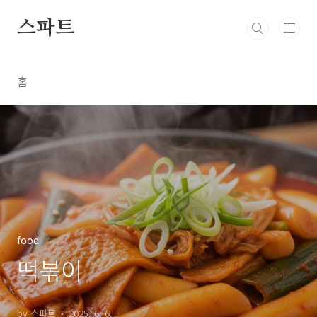
본문 바로가기
스파트
홈
food
떡볶이
by 스파트
2025. 6. 6.