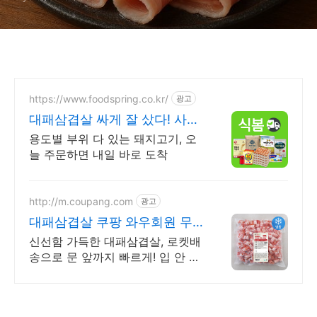
https://www.foodspring.co.kr/
광고
대패삼겹살 싸게 잘 샀다! 사업
자 전용 특가
용도별 부위 다 있는 돼지고기, 오
늘 주문하면 내일 바로 도착
http://m.coupang.com
광고
대패삼겹살 쿠팡 와우회원 무
제한 무료배송
신선함 가득한 대패삼겹살, 로켓배
송으로 문 앞까지 빠르게! 입 안 가
득 퍼지는 고소함, 돼지고기 쿠팡
에서 맛보세요.