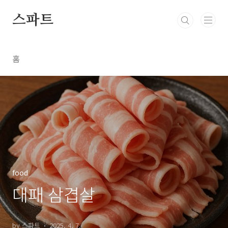
본문 바로가기
스파트
홈
food
대패 삼겹살
by 스파트
2025. 4. 7.