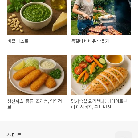
바질 페스토
등갈비 바비큐 만들기
생선까스: 종류, 조리법, 영양정
닭가슴살 요리 백과: 다이어트부
보
터 미식까지, 무한 변신
스파트