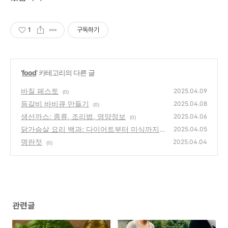
1
구독하기
'
food
' 카테고리의 다른 글
바질 페스토
2025.04.09
(0)
등갈비 바비큐 만들기
2025.04.08
(0)
생선까스: 종류, 조리법, 영양정보
2025.04.06
(0)
닭가슴살 요리 백과: 다이어트부터 미식까지,
2025.04.05
무한 변신
명란젓
(0)
2025.04.04
(0)
관련글