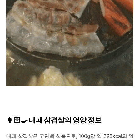
👩🏻‍🍳 대패 삼겹살의 영양 정보
대패 삼겹살은 고단백 식품으로, 100g당 약 298kcal의 열