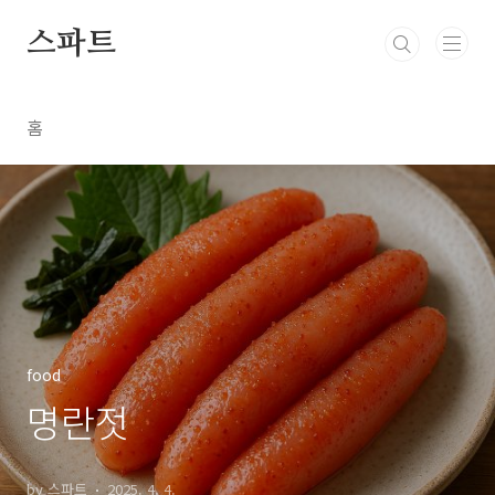
본문 바로가기
스파트
홈
food
명란젓
by 스파트
2025. 4. 4.