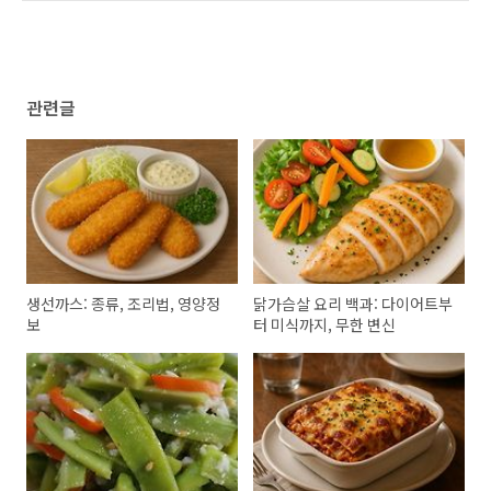
관련글
생선까스: 종류, 조리법, 영양정
닭가슴살 요리 백과: 다이어트부
보
터 미식까지, 무한 변신