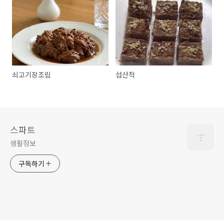
쇠고기장조림
섭산적
스파트
생활정보
구독하기