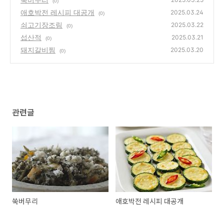
(0)
애호박전 레시피 대공개
2025.03.24
(0)
쇠고기장조림
2025.03.22
(0)
섭산적
2025.03.21
(0)
돼지갈비찜
2025.03.20
(0)
관련글
쑥버무리
애호박전 레시피 대공개