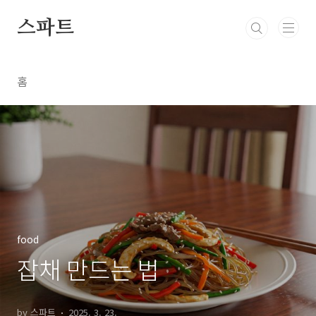
본문 바로가기
스파트
홈
food
잡채 만드는 법
by 스파트
2025. 3. 23.