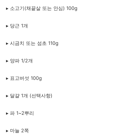
▸ 소고기(채끝살 또는 안심) 100g
▸ 당근 1개
▸ 시금치 또는 섬초 110g
▸ 양파 1/2개
▸ 표고버섯 100g
▸ 달걀 1개 (선택사항)
▸ 파 1~2뿌리
▸ 마늘 2쪽