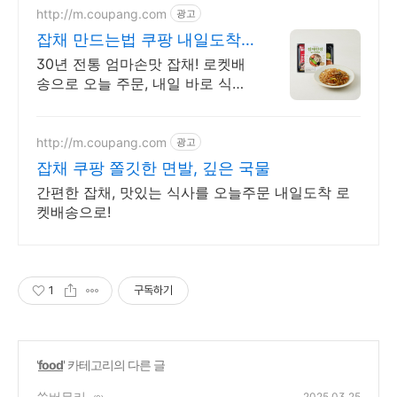
http://m.coupang.com
광고
잡채 만드는법 쿠팡 내일도착
로켓배송
30년 전통 엄마손맛 잡채! 로켓배
송으로 오늘 주문, 내일 바로 식탁
에. 번거로운 잡채, 이제 쿠팡에서
간편하게 즐기세요. 무료배송 혜
택!
http://m.coupang.com
광고
잡채 쿠팡 쫄깃한 면발, 깊은 국물
간편한 잡채, 맛있는 식사를 오늘주문 내일도착 로
켓배송으로!
1
구독하기
'
food
' 카테고리의 다른 글
쑥버무리
2025.03.25