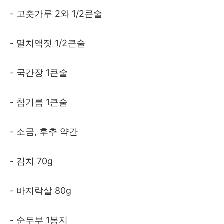
- 고춧가루 2와 1/2큰술
- 멸치액젓 1/2큰술
- 국간장 1큰술
- 참기름 1큰술
- 소금, 후추 약간
- 김치 70g
- 바지락살 80g
- 순두부 1봉지