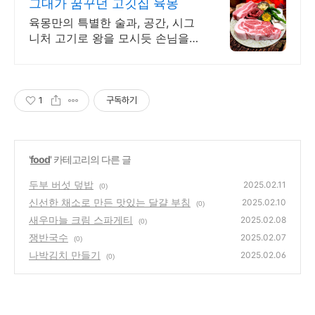
그대가 꿈꾸던 고깃집 육몽
육몽만의 특별한 술과, 공간, 시그
니처 고기로 왕을 모시듯 손님을
대접합니다
1
구독하기
'
food
' 카테고리의 다른 글
두부 버섯 덮밥
2025.02.11
(0)
신선한 채소로 만든 맛있는 달걀 부침
2025.02.10
(0)
새우마늘 크림 스파게티
2025.02.08
(0)
쟁반국수
2025.02.07
(0)
나박김치 만들기
2025.02.06
(0)