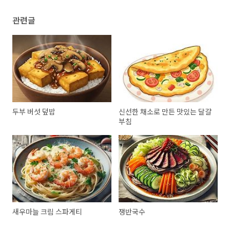
관련글
두부 버섯 덮밥
신선한 채소로 만든 맛있는 달걀
부침
새우마늘 크림 스파게티
쟁반국수