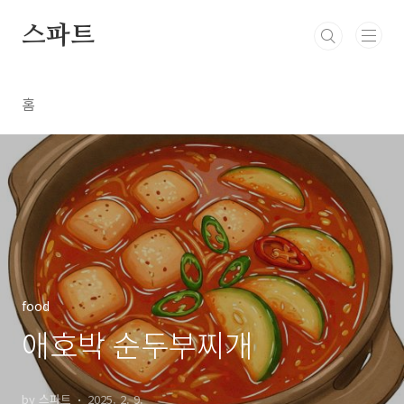
본문 바로가기
스파트
홈
food
애호박 순두부찌개
by 스파트
2025. 2. 9.