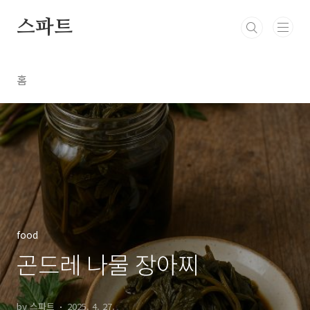
본문 바로가기
스파트
홈
food
곤드레 나물 장아찌
by 스파트
2025. 4. 27.