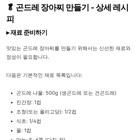
🥬 곤드레 장아찌 만들기 - 상세 레시
피
▸ 재료 준비하기
맛있는 곤드레 장아찌를 만들기 위해서는 신선한 재료와
정성이 필요합니다.
다음은 기본적인 재료 목록입니다:
곤드레 나물: 500g (생곤드레 또는 건곤드레)
진간장: 1컵
조청(또는 올리고당): 1/2컵
식초: 1/4컵
물: 1컵
마늘: 5~6쪽 (다진 것)