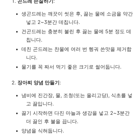
곤드레 손질하기
:
생곤드레는 깨끗이 씻은 후, 끓는 물에 소금을 약간
넣고 2~3분간 데칩니다.
건곤드레는 충분히 불린 후 끓는 물에 5분 정도 데
칩니다.
데친 곤드레는 찬물에 여러 번 헹궈 쓴맛을 제거합
니다.
물기를 꼭 짜서 먹기 좋은 크기로 썰어둡니다.
장아찌 양념 만들기
:
냄비에 진간장, 물, 조청(또는 올리고당), 식초를 넣
고 끓입니다.
끓기 시작하면 다진 마늘과 생강을 넣고 2~3분간
더 끓인 후 불을 끕니다.
양념을 식혀둡니다.