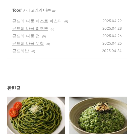
'
food
' 카테고리의 다른 글
곤드레 나물 페스토 파스타
2025.04.29
(0)
곤드레 나물 리조또
2025.04.28
(0)
곤드레 나물 전
2025.04.26
(0)
곤드레 나물 무침
2025.04.25
(0)
곤드레밥
2025.04.24
(0)
관련글