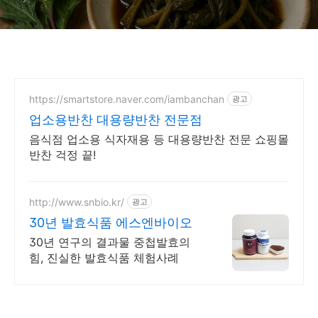
https://smartstore.naver.com/iambanchan
광고
업소용반찬 대용량반찬 전문점
음식점 업소용 식자재용 등 대용량반찬 전문 쇼핑몰
반찬 걱정 끝!
http://www.snbio.kr/
광고
30년 발효식품 에스엔바이오
30년 연구의 결과물 중첩발효의
힘, 진실한 발효식품 체험사례